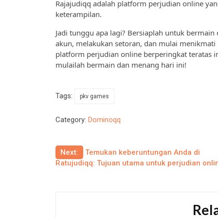
Rajajudiqq adalah platform perjudian online y
keterampilan.
Jadi tunggu apa lagi? Bersiaplah untuk bermain
akun, melakukan setoran, dan mulai menikmati
platform perjudian online berperingkat teratas i
mulailah bermain dan menang hari ini!
Tags:
pkv games
Category:
Dominoqq
Post
Next:
Temukan keberuntungan Anda di
Ratujudiqq: Tujuan utama untuk perjudian onli
navigation
Rel