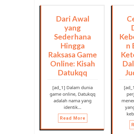
Dari Awal
C
yang
Sederhana
Keb
Hingga
n
Raksasa Game
Ket
Online: Kisah
Da
Datukqq
Ju
[ad_1] Dalam dunia
[ad_
game online, Datukqq
per
adalah nama yang
mene
identik…
yan
ke
Read More