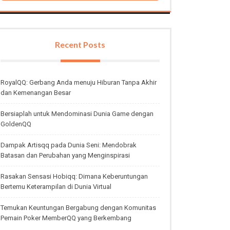
Recent Posts
RoyalQQ: Gerbang Anda menuju Hiburan Tanpa Akhir
dan Kemenangan Besar
Bersiaplah untuk Mendominasi Dunia Game dengan
GoldenQQ
Dampak Artisqq pada Dunia Seni: Mendobrak
Batasan dan Perubahan yang Menginspirasi
Rasakan Sensasi Hobiqq: Dimana Keberuntungan
Bertemu Keterampilan di Dunia Virtual
Temukan Keuntungan Bergabung dengan Komunitas
Pemain Poker MemberQQ yang Berkembang