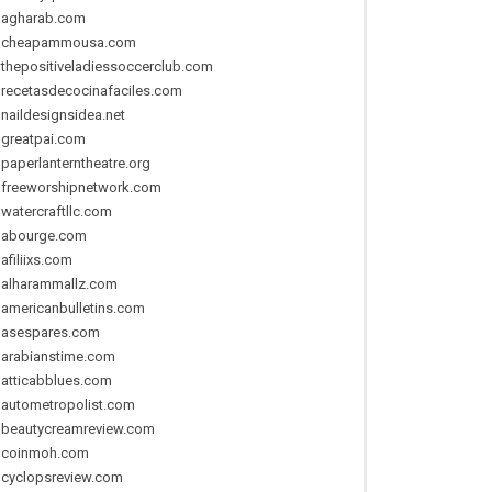
agharab.com
cheapammousa.com
thepositiveladiessoccerclub.com
recetasdecocinafaciles.com
naildesignsidea.net
greatpai.com
paperlanterntheatre.org
freeworshipnetwork.com
watercraftllc.com
abourge.com
afiliixs.com
alharammallz.com
americanbulletins.com
asespares.com
arabianstime.com
atticabblues.com
autometropolist.com
beautycreamreview.com
coinmoh.com
cyclopsreview.com