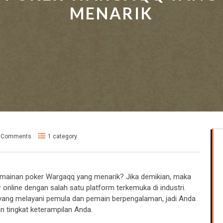
MENARIK
 Comments
1 category
mainan poker Wargaqq yang menarik? Jika demikian, maka
online dengan salah satu platform terkemuka di industri.
ang melayani pemula dan pemain berpengalaman, jadi Anda
 tingkat keterampilan Anda.