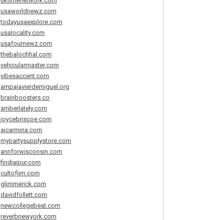
uktimenetwork.com
usaworldnewz.com
todayusaexplore.com
usalocality.com
usafournewz.com
thebalochhal.com
vehicularmaster.com
vibesaccent.com
ampajavierdemiguel.org
brainboosters.co
amberlately.com
joycebriscoe.com
aicarmina.com
mypartysupplystore.com
annforwisconsin.com
findjaipur.com
cultofjim.com
glimmerick.com
davidfollett.com
newcollegebeat.com
reverbnewyork.com