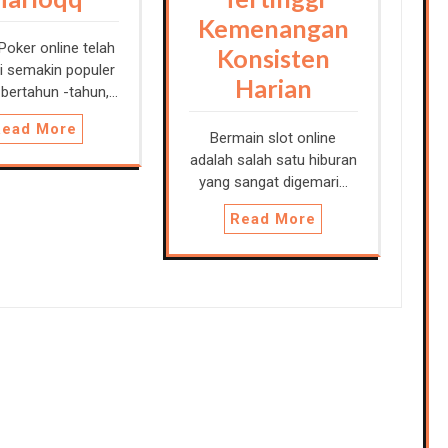
Kemenangan
Poker online telah
Konsisten
i semakin populer
Harian
bertahun -tahun,…
Read More
Bermain slot online
adalah salah satu hiburan
yang sangat digemari…
Read More