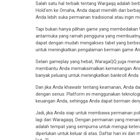
Salah satu hal terbaik tentang Wargaqq adalah be
Hold’em ke Omaha, Anda dapat memilih dari berbag
Anda lebih suka permainan tradisional atau ingin 
Tapi bukan hanya pilihan game yang membedakan W
antarmuka yang ramah pengguna yang membuatnya
dapat dengan mudah mengakses tabel yang berbeda, 
untuk meningkatkan pengalaman bermain game An
Selain gameplay yang hebat, WaragaQQ juga men
membantu Anda memaksimalkan kemenangan Anda. 
banyak peluang untuk meningkatkan bankroll Anda
Dan jika Anda khawatir tentang keamanan, Anda 
dengan serius. Platform ini menggunakan teknologi 
keuangan Anda, sehingga Anda dapat bermain deng
Jadi, jika Anda siap untuk membawa permainan poke
lagi dari Waragaqq. Dengan permainan yang menarik
adalah tempat yang sempurna untuk menguji keter
diperlukan untuk keluar di atas. Daftar hari ini da