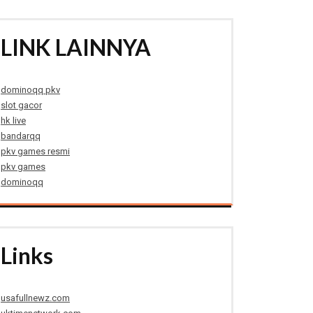
LINK LAINNYA
dominoqq pkv
slot gacor
hk live
bandarqq
pkv games resmi
pkv games
dominoqq
Links
usafullnewz.com