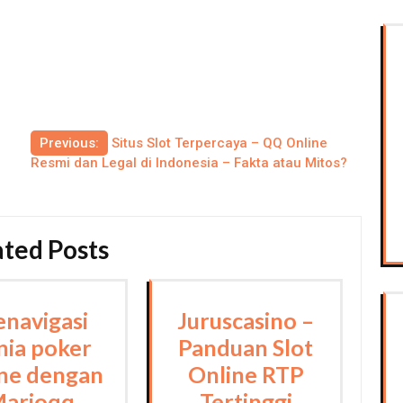
Previous:
Situs Slot Terpercaya – QQ Online
Resmi dan Legal di Indonesia – Fakta atau Mitos?
ated Posts
navigasi
Juruscasino –
nia poker
Panduan Slot
ine dengan
Online RTP
arioqq
Tertinggi