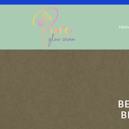
Skip
to
content
Hom
B
B