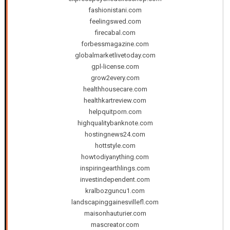
fashionistani.com
feelingswed.com
firecabal.com
forbessmagazine.com
globalmarketlivetoday.com
gpl-license.com
grow2every.com
healthhousecare.com
healthkartreview.com
helpquitporn.com
highqualitybanknote.com
hostingnews24.com
hottstyle.com
howtodiyanything.com
inspiringearthlings.com
investindependent.com
kralbozguncu1.com
landscapinggainesvillefl.com
maisonhauturier.com
mascreator.com