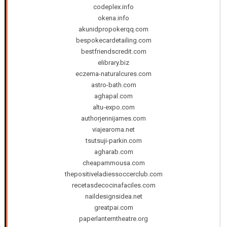
codeplex.info
okena.info
akunidpropokerqq.com
bespokecardetailing.com
bestfriendscredit.com
elibrary.biz
eczema-naturalcures.com
astro-bath.com
aghapal.com
altu-expo.com
authorjennijames.com
viajearoma.net
tsutsuji-parkin.com
agharab.com
cheapammousa.com
thepositiveladiessoccerclub.com
recetasdecocinafaciles.com
naildesignsidea.net
greatpai.com
paperlanterntheatre.org