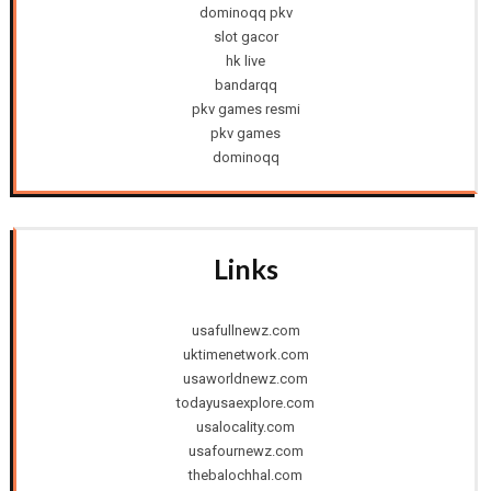
dominoqq pkv
slot gacor
hk live
bandarqq
pkv games resmi
pkv games
dominoqq
Links
usafullnewz.com
uktimenetwork.com
usaworldnewz.com
todayusaexplore.com
usalocality.com
usafournewz.com
thebalochhal.com