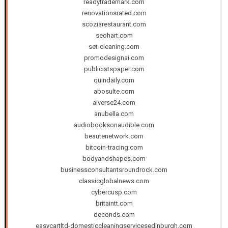
readytrademark.com
renovationsrated.com
scoziarestaurant.com
seohart.com
set-cleaning.com
promodesignai.com
publicistspaper.com
quindaily.com
abosulte.com
aiverse24.com
anubella.com
audiobooksonaudible.com
beautenetwork.com
bitcoin-tracing.com
bodyandshapes.com
businessconsultantsroundrock.com
classicglobalnews.com
cybercusp.com
britaintt.com
deconds.com
easycartltd-domesticcleaningservicesedinburgh.com