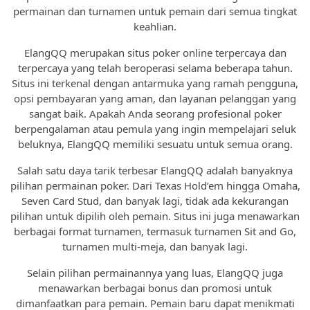
permainan dan turnamen untuk pemain dari semua tingkat
keahlian.
ElangQQ merupakan situs poker online terpercaya dan
terpercaya yang telah beroperasi selama beberapa tahun.
Situs ini terkenal dengan antarmuka yang ramah pengguna,
opsi pembayaran yang aman, dan layanan pelanggan yang
sangat baik. Apakah Anda seorang profesional poker
berpengalaman atau pemula yang ingin mempelajari seluk
beluknya, ElangQQ memiliki sesuatu untuk semua orang.
Salah satu daya tarik terbesar ElangQQ adalah banyaknya
pilihan permainan poker. Dari Texas Hold’em hingga Omaha,
Seven Card Stud, dan banyak lagi, tidak ada kekurangan
pilihan untuk dipilih oleh pemain. Situs ini juga menawarkan
berbagai format turnamen, termasuk turnamen Sit and Go,
turnamen multi-meja, dan banyak lagi.
Selain pilihan permainannya yang luas, ElangQQ juga
menawarkan berbagai bonus dan promosi untuk
dimanfaatkan para pemain. Pemain baru dapat menikmati