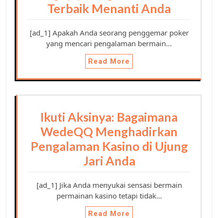
Terbaik Menanti Anda
[ad_1] Apakah Anda seorang penggemar poker
yang mencari pengalaman bermain…
Read More
Ikuti Aksinya: Bagaimana
WedeQQ Menghadirkan
Pengalaman Kasino di Ujung
Jari Anda
[ad_1] Jika Anda menyukai sensasi bermain
permainan kasino tetapi tidak…
Read More