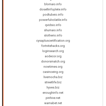
blomaio.info
dosellinfoplete.info
podtubeio.info
powerfulvolatile.info
qvidsio.info
shumaio.info
slotherio.info
cysapluscertification.org
fortnitehacks.org
loginsearch.org
aodecor.org
donorsmatch.org
nowtimes.org
casinoeing.org
livemocha.biz
streetlife.biz
hyves.biz
enoughinfo.net
pinhive.net
warnabet.net