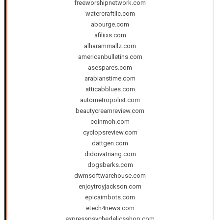
freeworshipnetwork.com
watercraftllc.com
abourge.com
afiliixs.com
alharammallz.com
americanbulletins.com
asespares.com
arabianstime.com
atticabblues.com
autometropolist.com
beautycreamreview.com
coinmoh.com
cyclopsreview.com
dattgen.com
didoivatnang.com
dogsbarks.com
dwmsoftwarehouse.com
enjoytroyjackson.com
epicaimbots.com
etech4news.com
expresspsychedelicsshop.com