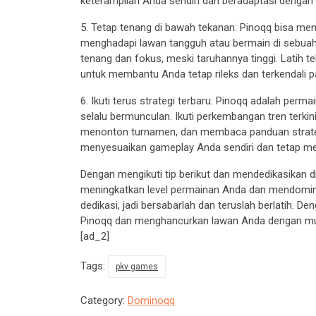
keterampilan Anda sendiri dan beradaptasi dengan
5. Tetap tenang di bawah tekanan: Pinoqq bisa men
menghadapi lawan tangguh atau bermain di sebuah
tenang dan fokus, meski taruhannya tinggi. Latih t
untuk membantu Anda tetap rileks dan terkendali p
6. Ikuti terus strategi terbaru: Pinoqq adalah perm
selalu bermunculan. Ikuti perkembangan tren terki
menonton turnamen, dan membaca panduan strateg
menyesuaikan gameplay Anda sendiri dan tetap me
Dengan mengikuti tip berikut dan mendedikasikan d
meningkatkan level permainan Anda dan mendominas
dedikasi, jadi bersabarlah dan teruslah berlatih. 
Pinoqq dan menghancurkan lawan Anda dengan m
[ad_2]
Tags:
pkv games
Category:
Dominoqq