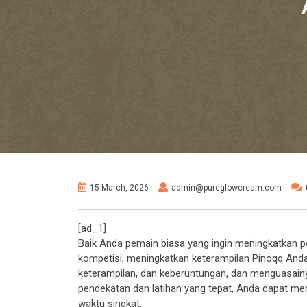
15 March, 2026
admin@pureglowcream.com
[ad_1]
Baik Anda pemain biasa yang ingin meningkatkan p
kompetisi, meningkatkan keterampilan Pinoqq Anda 
keterampilan, dan keberuntungan, dan menguasai
pendekatan dan latihan yang tepat, Anda dapat m
waktu singkat.