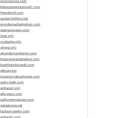
sonosonora.com
linkuusinternasional1.com
friendsroll.com
spiderclothing.net
wondergadgetsshop.com
seatgurunews.com
3net.info
codeplex.info
okena.info
akunidpropokerqq.com
bespokecardetailing.com
bestfriendscredit.com
elibrary.biz
eczema-naturalcures.com
astro-bath.com
aghapal.com
altu-expo.com
authorjennijames.com
viajearoma.net
tsutsuji-parkin.com
agharab.com