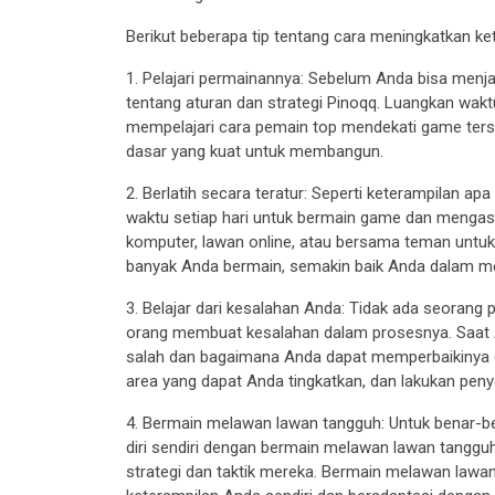
Berikut beberapa tip tentang cara meningkatkan k
1. Pelajari permainannya: Sebelum Anda bisa menj
tentang aturan dan strategi Pinoqq. Luangkan wak
mempelajari cara pemain top mendekati game ter
dasar yang kuat untuk membangun.
2. Berlatih secara teratur: Seperti keterampilan a
waktu setiap hari untuk bermain game dan mengas
komputer, lawan online, atau bersama teman unt
banyak Anda bermain, semakin baik Anda dalam m
3. Belajar dari kesalahan Anda: Tidak ada seoran
orang membuat kesalahan dalam prosesnya. Saat A
salah dan bagaimana Anda dapat memperbaikinya di 
area yang dapat Anda tingkatkan, dan lakukan peny
4. Bermain melawan lawan tangguh: Untuk benar-b
diri sendiri dengan bermain melawan lawan tangguh.
strategi dan taktik mereka. Bermain melawan law