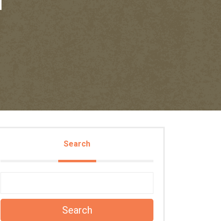
I
Search
Search