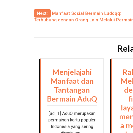
Post
Next:
Manfaat Sosial Bermain Ludoqq:
Terhubung dengan Orang Lain Melalui Permai
navigation
Rel
Menjelajahi
Ra
Manfaat dan
Mel
Tantangan
de
Bermain AduQ
f
lay
[ad_1] AduQ merupakan
men
permainan kartu populer
a m
Indonesia yang sering