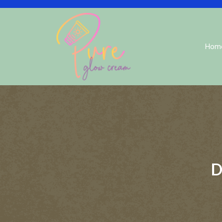
Skip
to
content
Hom
D