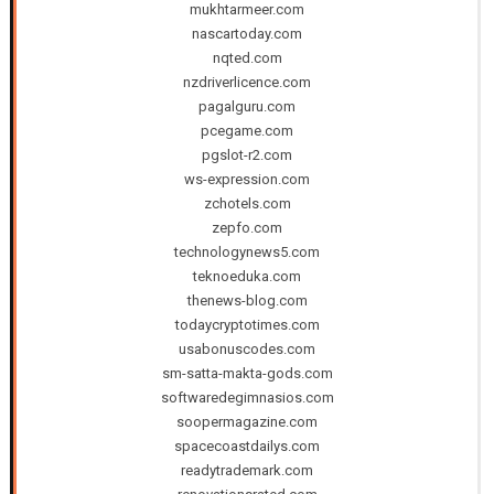
mukhtarmeer.com
nascartoday.com
nqted.com
nzdriverlicence.com
pagalguru.com
pcegame.com
pgslot-r2.com
ws-expression.com
zchotels.com
zepfo.com
technologynews5.com
teknoeduka.com
thenews-blog.com
todaycryptotimes.com
usabonuscodes.com
sm-satta-makta-gods.com
softwaredegimnasios.com
soopermagazine.com
spacecoastdailys.com
readytrademark.com