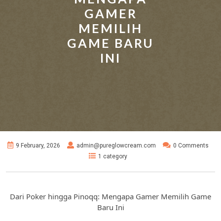
GAMER
MEMILIH
GAME BARU
INI
9 February, 2026
admin@pureglowcream.com
0 Comments
1 category
Dari Poker hingga Pinoqq: Mengapa Gamer Memilih Game
Baru Ini