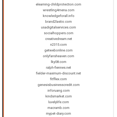
elearning-childprotection.com
wrestling4mena.com
knowledgeforall.info
brand2lastio.com
usadigitalservices.com
socialhoppers.com
creativedream.net
n2315.com
getwebonline.com
onlyfansheaven.com
lky08.com
ralph-fiennes.net
fielder-maximum-discount.net
fitfllex.com
genesisbusinesscredit.com
inforuang.com
kindsmarket.com
luvelylife.com
macramb.com
mypet-diary.com