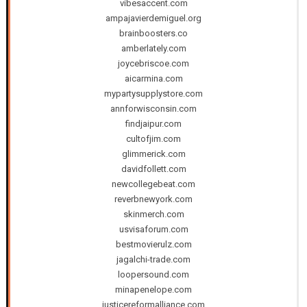
vibesaccent.com
ampajavierdemiguel.org
brainboosters.co
amberlately.com
joycebriscoe.com
aicarmina.com
mypartysupplystore.com
annforwisconsin.com
findjaipur.com
cultofjim.com
glimmerick.com
davidfollett.com
newcollegebeat.com
reverbnewyork.com
skinmerch.com
usvisaforum.com
bestmovierulz.com
jagalchi-trade.com
loopersound.com
minapenelope.com
justicereformalliance.com