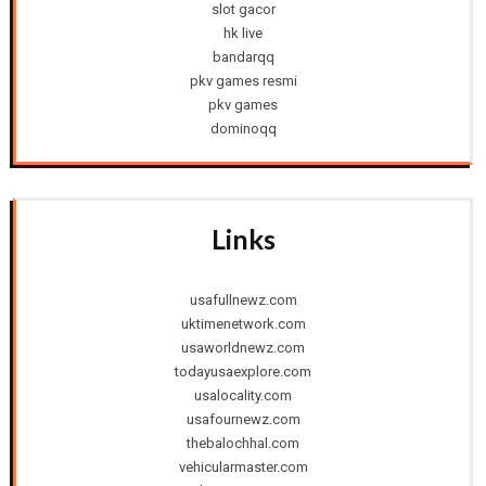
slot gacor
hk live
bandarqq
pkv games resmi
pkv games
dominoqq
Links
usafullnewz.com
uktimenetwork.com
usaworldnewz.com
todayusaexplore.com
usalocality.com
usafournewz.com
thebalochhal.com
vehicularmaster.com