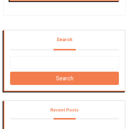
Search
Search
Recent Posts