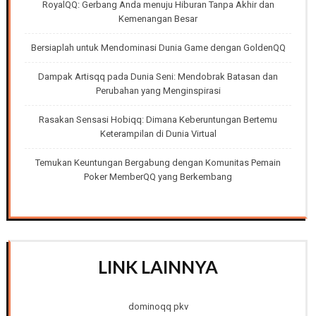
RoyalQQ: Gerbang Anda menuju Hiburan Tanpa Akhir dan
Kemenangan Besar
Bersiaplah untuk Mendominasi Dunia Game dengan GoldenQQ
Dampak Artisqq pada Dunia Seni: Mendobrak Batasan dan
Perubahan yang Menginspirasi
Rasakan Sensasi Hobiqq: Dimana Keberuntungan Bertemu
Keterampilan di Dunia Virtual
Temukan Keuntungan Bergabung dengan Komunitas Pemain
Poker MemberQQ yang Berkembang
LINK LAINNYA
dominoqq pkv