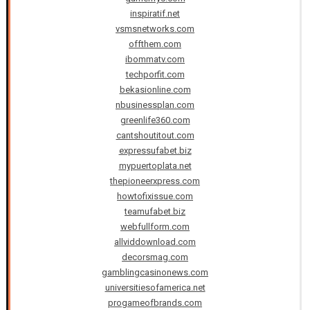
inspiratif.net
vsmsnetworks.com
offthem.com
ibommatv.com
techporfit.com
bekasionline.com
nbusinessplan.com
greenlife360.com
cantshoutitout.com
expressufabet.biz
mypuertoplata.net
thepioneerxpress.com
howtofixissue.com
teamufabet.biz
webfullform.com
allviddownload.com
decorsmag.com
gamblingcasinonews.com
universitiesofamerica.net
progameofbrands.com