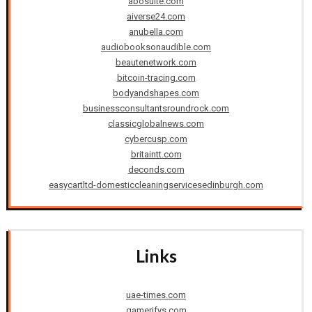
abosulte.com
aiverse24.com
anubella.com
audiobooksonaudible.com
beautenetwork.com
bitcoin-tracing.com
bodyandshapes.com
businessconsultantsroundrock.com
classicglobalnews.com
cybercusp.com
britaintt.com
deconds.com
easycartltd-domesticcleaningservicesedinburgh.com
Links
uae-times.com
gamerifys.com