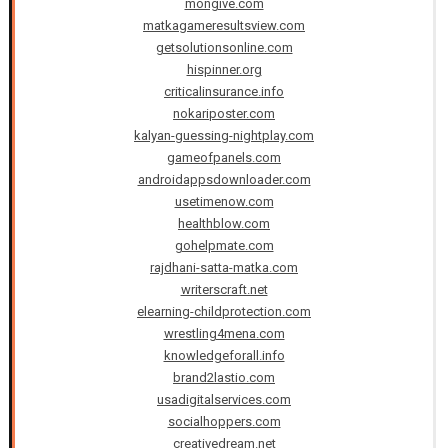
mongive.com
matkagameresultsview.com
getsolutionsonline.com
hispinner.org
criticalinsurance.info
nokariposter.com
kalyan-guessing-nightplay.com
gameofpanels.com
androidappsdownloader.com
usetimenow.com
healthblow.com
gohelpmate.com
rajdhani-satta-matka.com
writerscraft.net
elearning-childprotection.com
wrestling4mena.com
knowledgeforall.info
brand2lastio.com
usadigitalservices.com
socialhoppers.com
creativedream.net