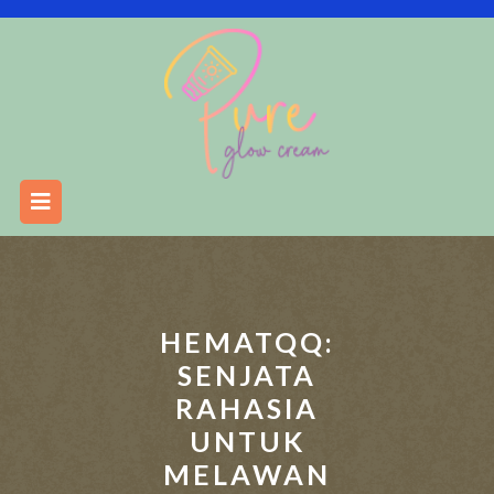
Skip
to
content
Open
Button
HEMATQQ:
SENJATA
RAHASIA
UNTUK
MELAWAN