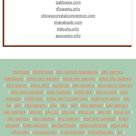
gakbiasa.com
iflowerhu.info
chicagocrystalconnection.com
imanabadii.com
trilipohu.info
appruptio.info
menuqq
|
dominoqq
|
pkv games bandarqq
|
pkv games
bandarqq
|
situs pkv games
|
situs pkv games
|
situs pkv games
|
slot gacor
|
situs slot
|
judi bola
|
pkv games
|
slot gacor hari ini
|
slot anti rungkat
|
slot maxwin
|
x500 slot
|
demo slot
|
slot
maxwin
|
x500 slot
|
situs slot terpercaya
|
mahjong ways
|
pkv
qq
|
pkv
|
pkv games
|
pkv
|
pkv
|
pkv
|
pkv games
|
pkv games
|
pkv games
|
pkv qq
|
pkv qq
|
pkv qq
|
situs qq
|
pkv qq
|
situs qq
|
pkv games
|
pkv games
|
pkv games
|
slot anti rungkat
|
login
sbobet
|
login sbobet
|
sbobet login
|
situs judi bola
|
situs pkv
|
situs pkv
|
menuqq pkv
|
murniqq pkv
|
hematqq pkv
|
qq
|