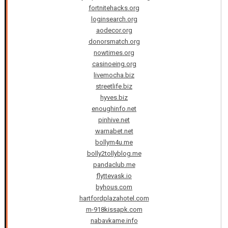
fortnitehacks.org
loginsearch.org
aodecor.org
donorsmatch.org
nowtimes.org
casinoeing.org
livemocha.biz
streetlife.biz
hyves.biz
enoughinfo.net
pinhive.net
warnabet.net
bollym4u.me
bolly2tollyblog.me
pandaclub.me
flyttevask.io
byhous.com
hartfordplazahotel.com
m-918kissapk.com
nabavkame.info