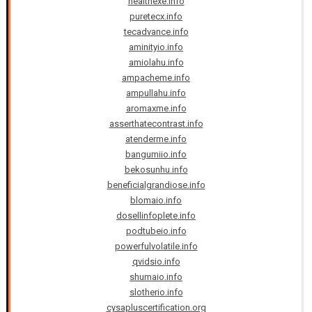
healthexe.info
puretecx.info
tecadvance.info
aminityio.info
amiolahu.info
ampacheme.info
ampullahu.info
aromaxme.info
asserthatecontrast.info
atenderme.info
bangumiio.info
bekosunhu.info
beneficialgrandiose.info
blomaio.info
dosellinfoplete.info
podtubeio.info
powerfulvolatile.info
qvidsio.info
shumaio.info
slotherio.info
cysapluscertification.org