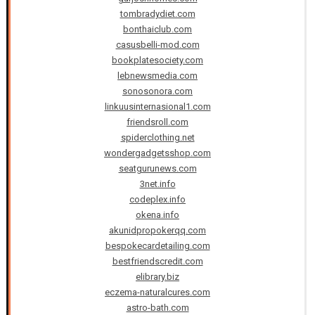
tombradydiet.com
bonthaiclub.com
casusbelli-mod.com
bookplatesociety.com
lebnewsmedia.com
sonosonora.com
linkuusinternasional1.com
friendsroll.com
spiderclothing.net
wondergadgetsshop.com
seatgurunews.com
3net.info
codeplex.info
okena.info
akunidpropokerqq.com
bespokecardetailing.com
bestfriendscredit.com
elibrary.biz
eczema-naturalcures.com
astro-bath.com