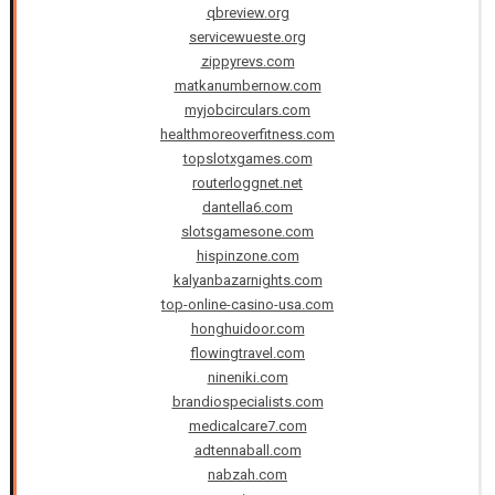
qbreview.org
servicewueste.org
zippyrevs.com
matkanumbernow.com
myjobcirculars.com
healthmoreoverfitness.com
topslotxgames.com
routerloggnet.net
dantella6.com
slotsgamesone.com
hispinzone.com
kalyanbazarnights.com
top-online-casino-usa.com
honghuidoor.com
flowingtravel.com
nineniki.com
brandiospecialists.com
medicalcare7.com
adtennaball.com
nabzah.com