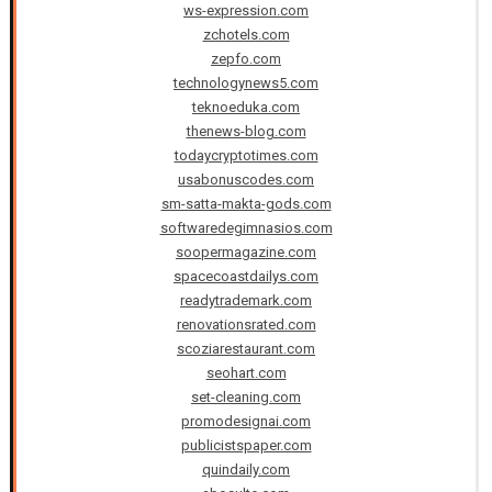
ws-expression.com
zchotels.com
zepfo.com
technologynews5.com
teknoeduka.com
thenews-blog.com
todaycryptotimes.com
usabonuscodes.com
sm-satta-makta-gods.com
softwaredegimnasios.com
soopermagazine.com
spacecoastdailys.com
readytrademark.com
renovationsrated.com
scoziarestaurant.com
seohart.com
set-cleaning.com
promodesignai.com
publicistspaper.com
quindaily.com