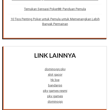
Temukan Sensasi Poker88: Panduan Pemula
10 Tips Penting Poker untuk Pemula untuk Memenangkan Lebih
Banyak Permainan
LINK LAINNYA
dominoqq pkv
slot gacor
hk live
bandarqq
pkv games resmi
pkv games
dominoqq