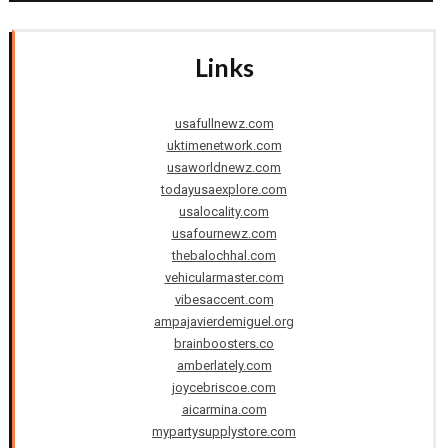
Links
usafullnewz.com
uktimenetwork.com
usaworldnewz.com
todayusaexplore.com
usalocality.com
usafournewz.com
thebalochhal.com
vehicularmaster.com
vibesaccent.com
ampajavierdemiguel.org
brainboosters.co
amberlately.com
joycebriscoe.com
aicarmina.com
mypartysupplystore.com