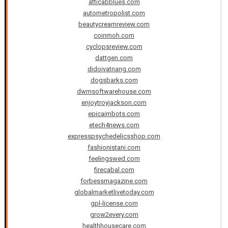
atticabblues.com
autometropolist.com
beautycreamreview.com
coinmoh.com
cyclopsreview.com
dattgen.com
didoivatnang.com
dogsbarks.com
dwmsoftwarehouse.com
enjoytroyjackson.com
epicaimbots.com
etech4news.com
expresspsychedelicsshop.com
fashionistani.com
feelingswed.com
firecabal.com
forbessmagazine.com
globalmarketlivetoday.com
gpl-license.com
grow2every.com
healthhousecare.com