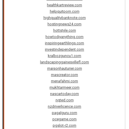
healthkartreview.com
helpquitporn.com
highqualitybanknote.com
hostingnews24.com
hottstyle.com
howtodiyanything.com
inspiringearthlings.com
investindependent.com
kralbozguncu1.com
landscapinggainesvillefl.com
maisonhauturier.com
mascreator.com
menafahmi.com
mukhtarmeer.com
nascartoday.com
nqted.com
nzdriverlicence.com
pagalguru.com
pcegame.com
pgslot-r2.com