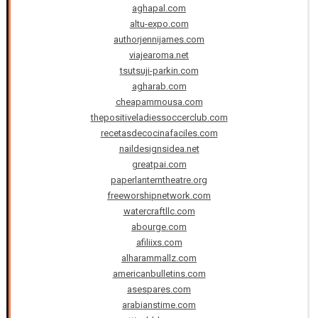
aghapal.com
altu-expo.com
authorjennijames.com
viajearoma.net
tsutsuji-parkin.com
agharab.com
cheapammousa.com
thepositiveladiessoccerclub.com
recetasdecocinafaciles.com
naildesignsidea.net
greatpai.com
paperlanterntheatre.org
freeworshipnetwork.com
watercraftllc.com
abourge.com
afiliixs.com
alharammallz.com
americanbulletins.com
asespares.com
arabianstime.com