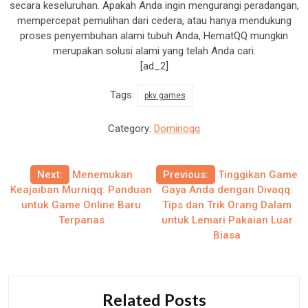
secara keseluruhan. Apakah Anda ingin mengurangi peradangan,
mempercepat pemulihan dari cedera, atau hanya mendukung
proses penyembuhan alami tubuh Anda, HematQQ mungkin
merupakan solusi alami yang telah Anda cari.
[ad_2]
Tags:
pkv games
Category:
Dominoqq
Post
Next:
Menemukan
Previous:
Tinggikan Game
Keajaiban Murniqq: Panduan
Gaya Anda dengan Divaqq:
navigation
untuk Game Online Baru
Tips dan Trik Orang Dalam
Terpanas
untuk Lemari Pakaian Luar
Biasa
Related Posts