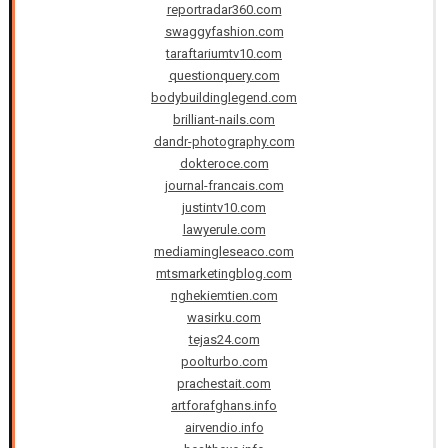
reportradar360.com
swaggyfashion.com
taraftariumtv10.com
questionquery.com
bodybuildinglegend.com
brilliant-nails.com
dandr-photography.com
dokteroce.com
journal-francais.com
justintv10.com
lawyerule.com
mediamingleseaco.com
mtsmarketingblog.com
nghekiemtien.com
wasirku.com
tejas24.com
poolturbo.com
prachestait.com
artforafghans.info
airvendio.info