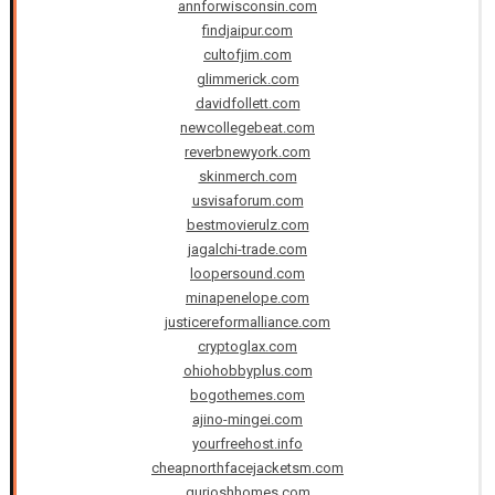
annforwisconsin.com
findjaipur.com
cultofjim.com
glimmerick.com
davidfollett.com
newcollegebeat.com
reverbnewyork.com
skinmerch.com
usvisaforum.com
bestmovierulz.com
jagalchi-trade.com
loopersound.com
minapenelope.com
justicereformalliance.com
cryptoglax.com
ohiohobbyplus.com
bogothemes.com
ajino-mingei.com
yourfreehost.info
cheapnorthfacejacketsm.com
gurjoshhomes.com