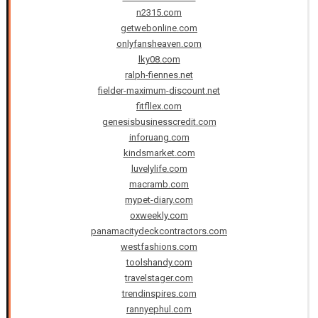
n2315.com
getwebonline.com
onlyfansheaven.com
lky08.com
ralph-fiennes.net
fielder-maximum-discount.net
fitfllex.com
genesisbusinesscredit.com
inforuang.com
kindsmarket.com
luvelylife.com
macramb.com
mypet-diary.com
oxweekly.com
panamacitydeckcontractors.com
westfashions.com
toolshandy.com
travelstager.com
trendinspires.com
rannyephul.com