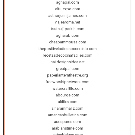
aghapal.com
altu-expo.com
authorjennijames.com
viajearoma.net
tsutsuji-parkin.com
agharab.com
cheapammousa.com
thepositiveladiessoccerclub.com
recetasdecocinafaciles.com
naildesignsidea.net
greatpai.com
paperlanterntheatre.org
freeworshipnetwork.com
watercraftllc.com
abourge.com
afiliixs.com
alharammallz.com
americanbulletins.com
asespares.com
arabianstime.com
atticabblues.com