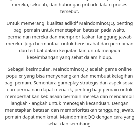
mereka, sekolah, dan hubungan pribadi dalam proses
tersebut.
Untuk memerangi kualitas adiktif MaindominoQQ, penting
bagi pemain untuk menetapkan batasan pada waktu
permainan mereka dan memprioritaskan tanggung jawab
mereka. Juga bermanfaat untuk beristirahat dari permainan
dan terlibat dalam kegiatan lain untuk menjaga
keseimbangan yang sehat dalam hidup.
Sebagai kesimpulan, MaindominoQQ adalah game online
populer yang bisa menyenangkan dan membuat ketagihan
bagi pemain. Sementara gameplay strategis dan aspek sosial
dari permainan dapat menarik, penting bagi pemain untuk
memperhatikan kebiasaan bermain mereka dan mengambil
langkah -langkah untuk mencegah kecanduan. Dengan
menetapkan batasan dan memprioritaskan tanggung jawab,
pemain dapat menikmati MaindominoQQ dengan cara yang
sehat dan seimbang.