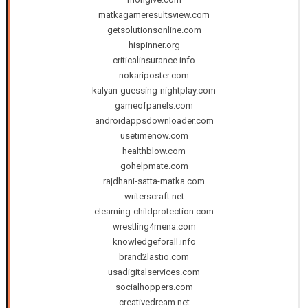
matkagameresultsview.com
getsolutionsonline.com
hispinner.org
criticalinsurance.info
nokariposter.com
kalyan-guessing-nightplay.com
gameofpanels.com
androidappsdownloader.com
usetimenow.com
healthblow.com
gohelpmate.com
rajdhani-satta-matka.com
writerscraft.net
elearning-childprotection.com
wrestling4mena.com
knowledgeforall.info
brand2lastio.com
usadigitalservices.com
socialhoppers.com
creativedream.net