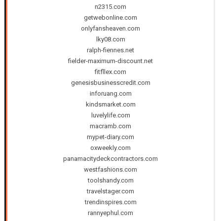
n2315.com
getwebonline.com
onlyfansheaven.com
lky08.com
ralph-fiennes.net
fielder-maximum-discount.net
fitfllex.com
genesisbusinesscredit.com
inforuang.com
kindsmarket.com
luvelylife.com
macramb.com
mypet-diary.com
oxweekly.com
panamacitydeckcontractors.com
westfashions.com
toolshandy.com
travelstager.com
trendinspires.com
rannyephul.com