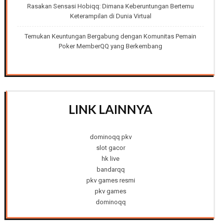
Rasakan Sensasi Hobiqq: Dimana Keberuntungan Bertemu
Keterampilan di Dunia Virtual
Temukan Keuntungan Bergabung dengan Komunitas Pemain
Poker MemberQQ yang Berkembang
LINK LAINNYA
dominoqq pkv
slot gacor
hk live
bandarqq
pkv games resmi
pkv games
dominoqq