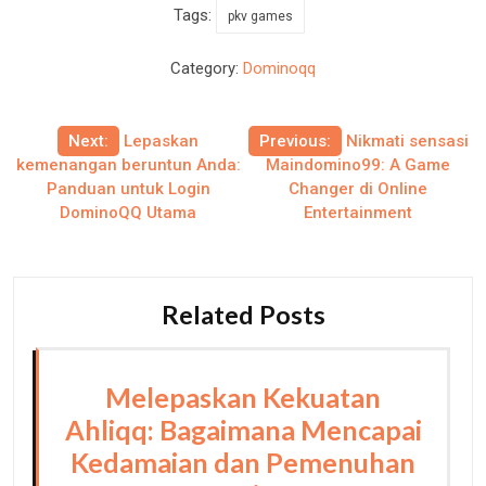
Tags:
pkv games
Category:
Dominoqq
Post
Next:
Lepaskan
Previous:
Nikmati sensasi
kemenangan beruntun Anda:
Maindomino99: A Game
navigation
Panduan untuk Login
Changer di Online
DominoQQ Utama
Entertainment
Related Posts
Melepaskan Kekuatan
Ahliqq: Bagaimana Mencapai
Kedamaian dan Pemenuhan