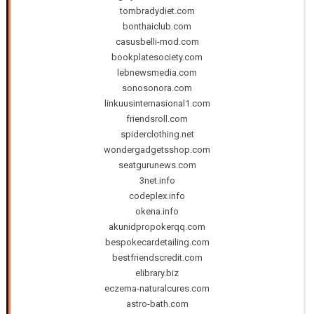
tombradydiet.com
bonthaiclub.com
casusbelli-mod.com
bookplatesociety.com
lebnewsmedia.com
sonosonora.com
linkuusinternasional1.com
friendsroll.com
spiderclothing.net
wondergadgetsshop.com
seatgurunews.com
3net.info
codeplex.info
okena.info
akunidpropokerqq.com
bespokecardetailing.com
bestfriendscredit.com
elibrary.biz
eczema-naturalcures.com
astro-bath.com