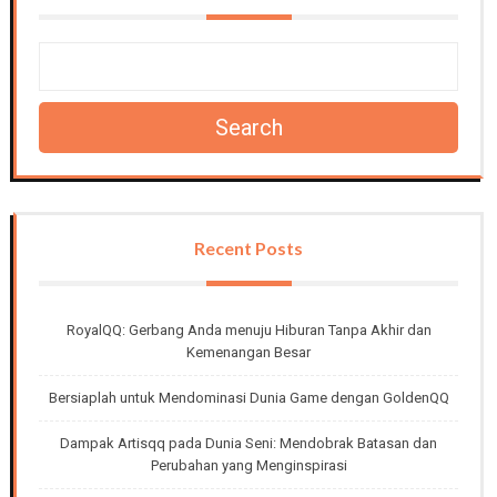
Search
Recent Posts
RoyalQQ: Gerbang Anda menuju Hiburan Tanpa Akhir dan
Kemenangan Besar
Bersiaplah untuk Mendominasi Dunia Game dengan GoldenQQ
Dampak Artisqq pada Dunia Seni: Mendobrak Batasan dan
Perubahan yang Menginspirasi