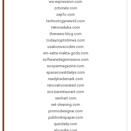
ws-expression.com
zchotels.com
zepfo.com
technologynews5.com
teknoeduka.com
thenews-blog.com
todaycryptotimes.com
usabonuscodes.com
sm-satta-makta-gods.com
softwaredegimnasios.com
soopermagazine.com
spacecoastdailys.com
readytrademark.com
renovationsrated.com
scoziarestaurant.com
seohart.com
set-cleaning.com
promodesignai.com
publicistspaper.com
quindaily.com
abosulte.com