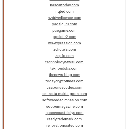
nascartoday.com
nqted.com
nzdriverlicence.com
pagalguru.com
pcegame.com
pgslot-r2.com
ws-expression.com
zchotels.com
zepfo.com
technologynews5.com
teknoeduka.com
thenews-blog.com
todaycryptotimes.com
usabonuscodes.com
sm-satta-makta-gods.com
softwaredegimnasios.com
soopermagazine.com
spacecoastdailys.com
readytrademark.com
renovationsrated.com