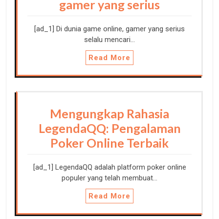
gamer yang serius
[ad_1] Di dunia game online, gamer yang serius
selalu mencari…
Read More
Mengungkap Rahasia
LegendaQQ: Pengalaman
Poker Online Terbaik
[ad_1] LegendaQQ adalah platform poker online
populer yang telah membuat…
Read More