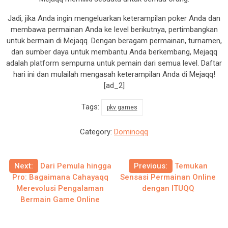
Jadi, jika Anda ingin mengeluarkan keterampilan poker Anda dan
membawa permainan Anda ke level berikutnya, pertimbangkan
untuk bermain di Mejaqq. Dengan beragam permainan, turnamen,
dan sumber daya untuk membantu Anda berkembang, Mejaqq
adalah platform sempurna untuk pemain dari semua level. Daftar
hari ini dan mulailah mengasah keterampilan Anda di Mejaqq!
[ad_2]
Tags:
pkv games
Category:
Dominoqq
Post
Next:
Dari Pemula hingga
Previous:
Temukan
Pro: Bagaimana Cahayaqq
Sensasi Permainan Online
navigation
Merevolusi Pengalaman
dengan ITUQQ
Bermain Game Online