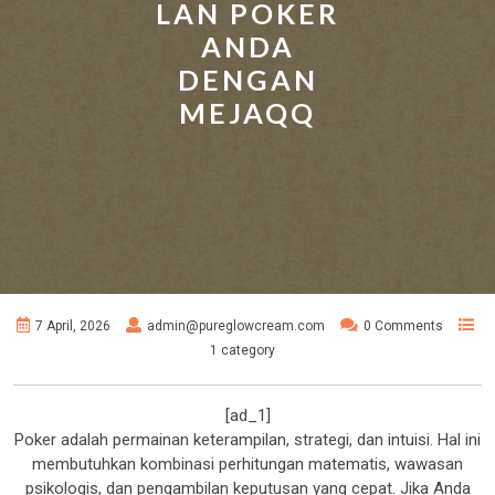
LAN POKER
ANDA
DENGAN
MEJAQQ
7 April, 2026
admin@pureglowcream.com
0 Comments
1 category
[ad_1]
Poker adalah permainan keterampilan, strategi, dan intuisi. Hal ini
membutuhkan kombinasi perhitungan matematis, wawasan
psikologis, dan pengambilan keputusan yang cepat. Jika Anda