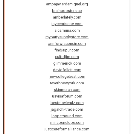
ampajavierdemiguel.org
brainboosters.co
amberlately.com
joycebriscoe.com
aicarmina.com
mypartysupplystore.com
annforwisconsin.com
findjaipur.com
cultofjim.com
glimmerick.com
davidfollett.com
newcollegebeat.com
reverbnewyork.com
skinmerch.com
usvisaforum.com
bestmovierulz.com
jagalchi-trade.com
loopersound.com
minapenelope.com
justicereformalliance.com