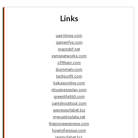
Links
uae-times.com
gamerifys.com
inspiratif.net
vsmsnetworks.com
offthem.com
ibommatv.com
techporfit.com
bekasionline.com
nbusinessplan.com
greenlife360.com
cantshoutitout.com
expressufabet.biz
mypuertoplata.net
thepioneerxpress.com
howtofixissue.com
teamufabet.biz