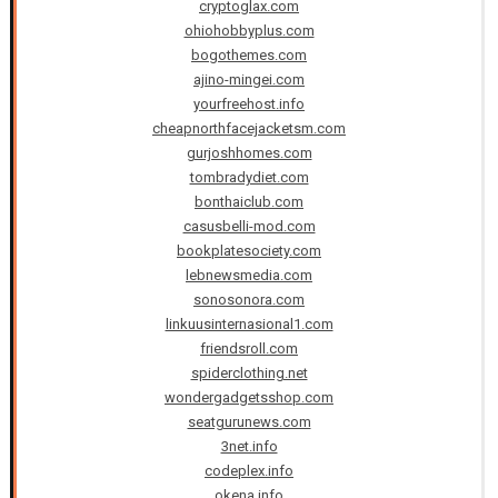
cryptoglax.com
ohiohobbyplus.com
bogothemes.com
ajino-mingei.com
yourfreehost.info
cheapnorthfacejacketsm.com
gurjoshhomes.com
tombradydiet.com
bonthaiclub.com
casusbelli-mod.com
bookplatesociety.com
lebnewsmedia.com
sonosonora.com
linkuusinternasional1.com
friendsroll.com
spiderclothing.net
wondergadgetsshop.com
seatgurunews.com
3net.info
codeplex.info
okena.info