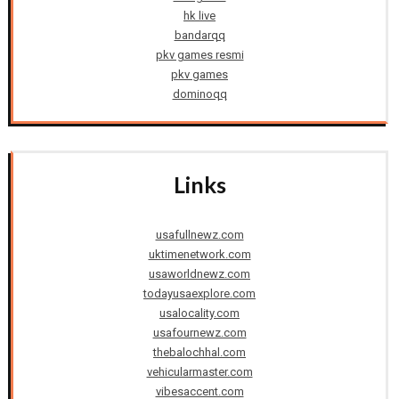
hk live
bandarqq
pkv games resmi
pkv games
dominoqq
Links
usafullnewz.com
uktimenetwork.com
usaworldnewz.com
todayusaexplore.com
usalocality.com
usafournewz.com
thebalochhal.com
vehicularmaster.com
vibesaccent.com