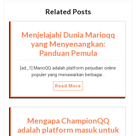
Related Posts
Menjelajahi Dunia Marioqq
yang Menyenangkan:
Panduan Pemula
[ad_1] MarioQQ adalah platform perjudian online
populer yang menawarkan berbagai…
Read More
Mengapa ChampionQQ
adalah platform masuk untuk