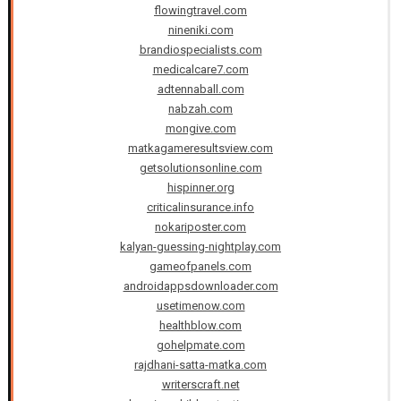
flowingtravel.com
nineniki.com
brandiospecialists.com
medicalcare7.com
adtennaball.com
nabzah.com
mongive.com
matkagameresultsview.com
getsolutionsonline.com
hispinner.org
criticalinsurance.info
nokariposter.com
kalyan-guessing-nightplay.com
gameofpanels.com
androidappsdownloader.com
usetimenow.com
healthblow.com
gohelpmate.com
rajdhani-satta-matka.com
writerscraft.net