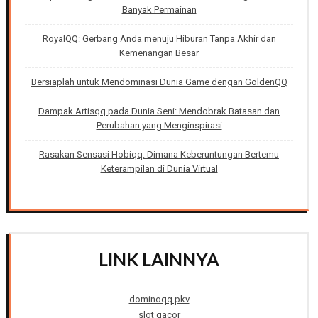
Banyak Permainan
RoyalQQ: Gerbang Anda menuju Hiburan Tanpa Akhir dan
Kemenangan Besar
Bersiaplah untuk Mendominasi Dunia Game dengan GoldenQQ
Dampak Artisqq pada Dunia Seni: Mendobrak Batasan dan
Perubahan yang Menginspirasi
Rasakan Sensasi Hobiqq: Dimana Keberuntungan Bertemu
Keterampilan di Dunia Virtual
LINK LAINNYA
dominoqq pkv
slot gacor