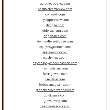
autometropolist.com
beautycreamreview.com
coinmoh.com
cyclopsreview.com
dattgen.com
didoivatnang.com
dogsbarks.com
dwmsoftwarehouse.com
enjoytroyjackson.com
epicaimbots.com
etech4news.com
expresspsychedelicsshop.com
fashionistani.com
feelingswed.com
firecabal.com
forbessmagazine.com
globalmarketlivetoday.com
gpl-license.com
grow2every.com
healthhousecare.com