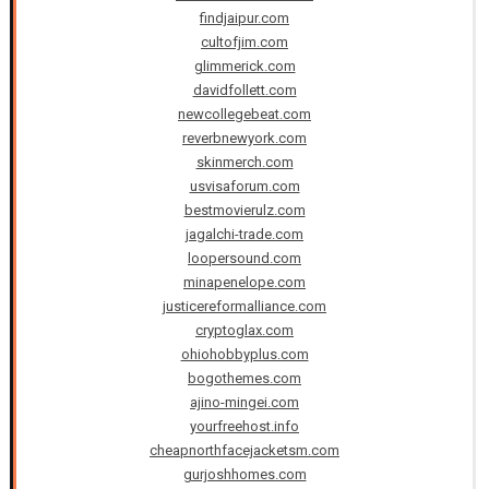
findjaipur.com
cultofjim.com
glimmerick.com
davidfollett.com
newcollegebeat.com
reverbnewyork.com
skinmerch.com
usvisaforum.com
bestmovierulz.com
jagalchi-trade.com
loopersound.com
minapenelope.com
justicereformalliance.com
cryptoglax.com
ohiohobbyplus.com
bogothemes.com
ajino-mingei.com
yourfreehost.info
cheapnorthfacejacketsm.com
gurjoshhomes.com