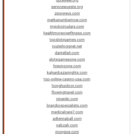
qbreview.org
servicewueste.org
zippyrevs.com
matkanumbernow.com
myjobcirculars.com
healthmoreoverfitness.com
topslotxgames.com
routerloggnet.net
dantella6.com
slotsgamesone.com
hispinzone.com
kalyanbazarnights.com
top-online-casino-usa.com
honghuidoor.com
flowingtravel.com
nineniki.com
brandiospecialists.com
medicalcare7.com
adtennaball.com
nabzah.com
mongive.com