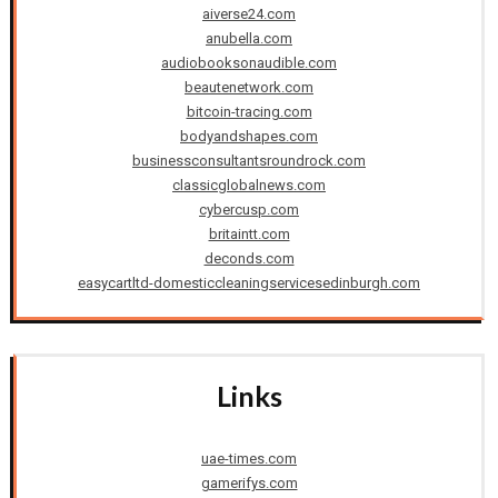
aiverse24.com
anubella.com
audiobooksonaudible.com
beautenetwork.com
bitcoin-tracing.com
bodyandshapes.com
businessconsultantsroundrock.com
classicglobalnews.com
cybercusp.com
britaintt.com
deconds.com
easycartltd-domesticcleaningservicesedinburgh.com
Links
uae-times.com
gamerifys.com