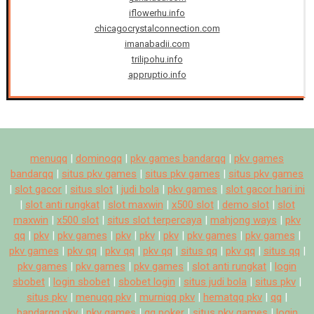
iflowerhu.info
chicagocrystalconnection.com
imanabadii.com
trilipohu.info
appruptio.info
menuqq
|
dominoqq
|
pkv games bandarqq
|
pkv games
bandarqq
|
situs pkv games
|
situs pkv games
|
situs pkv games
|
slot gacor
|
situs slot
|
judi bola
|
pkv games
|
slot gacor hari ini
|
slot anti rungkat
|
slot maxwin
|
x500 slot
|
demo slot
|
slot
maxwin
|
x500 slot
|
situs slot terpercaya
|
mahjong ways
|
pkv
qq
|
pkv
|
pkv games
|
pkv
|
pkv
|
pkv
|
pkv games
|
pkv games
|
pkv games
|
pkv qq
|
pkv qq
|
pkv qq
|
situs qq
|
pkv qq
|
situs qq
|
pkv games
|
pkv games
|
pkv games
|
slot anti rungkat
|
login
sbobet
|
login sbobet
|
sbobet login
|
situs judi bola
|
situs pkv
|
situs pkv
|
menuqq pkv
|
murniqq pkv
|
hematqq pkv
|
qq
|
bandarqq pkv
|
pkv games
|
qq poker
|
situs pkv games
|
login