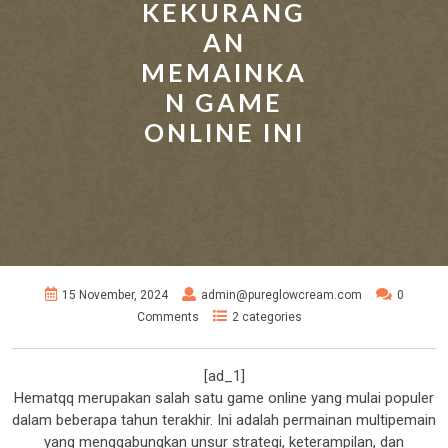
KEKURANG
AN
MEMAINKA
N GAME
ONLINE INI
15 November, 2024
admin@pureglowcream.com
0
Comments
2 categories
[ad_1]
Hematqq merupakan salah satu game online yang mulai populer
dalam beberapa tahun terakhir. Ini adalah permainan multipemain
yang menggabungkan unsur strategi, keterampilan, dan