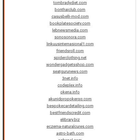
tombradydiet.com
bonthaiclub.com
casusbelli-mod.com
bookplatesociety.com
lebnewsmedia.com
sonosonora.com
linkuusinternasional1.com
friendsroll.com
spiderclothing.net
wondergadgetsshop.com
seatgurunews.com
3net.info
codeplex.info
okena.info
akunidpropokerqq.com
bespokecardetailing.com
bestfriendscredit.com
elibrary.biz
eczema-naturalcures.com
astro-bath.com