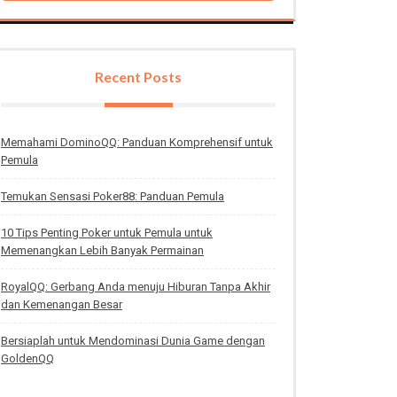
Recent Posts
Memahami DominoQQ: Panduan Komprehensif untuk
Pemula
Temukan Sensasi Poker88: Panduan Pemula
10 Tips Penting Poker untuk Pemula untuk
Memenangkan Lebih Banyak Permainan
RoyalQQ: Gerbang Anda menuju Hiburan Tanpa Akhir
dan Kemenangan Besar
Bersiaplah untuk Mendominasi Dunia Game dengan
GoldenQQ