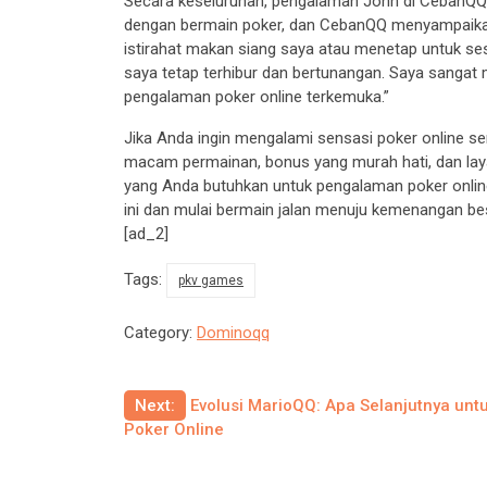
Secara keseluruhan, pengalaman John di CebanQQ 
dengan bermain poker, dan CebanQQ menyampaika
istirahat makan siang saya atau menetap untuk se
saya tetap terhibur dan bertunangan. Saya sanga
pengalaman poker online terkemuka.”
Jika Anda ingin mengalami sensasi poker online send
macam permainan, bonus yang murah hati, dan l
yang Anda butuhkan untuk pengalaman poker onlin
ini dan mulai bermain jalan menuju kemenangan be
[ad_2]
Tags:
pkv games
Category:
Dominoqq
Post
Next:
Evolusi MarioQQ: Apa Selanjutnya unt
Poker Online
navigation