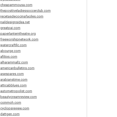
cheapammousa.com
thepositiveladiessoccerclub.com
recetasdecocinafaciles.com
naildesignsidea.net
greatpai.com
paperlanterntheatre.org
freeworshipnetwork.com
watercraftllc.com
abourge.com
afiliixs.com
alharammallz.com
americanbulletins.com
asespares.com
arabianstime.com
atticabblues.com
autometropolist.com
beautycreamreview.com
coinmoh.com
cyclopsreview.com
dattgen.com