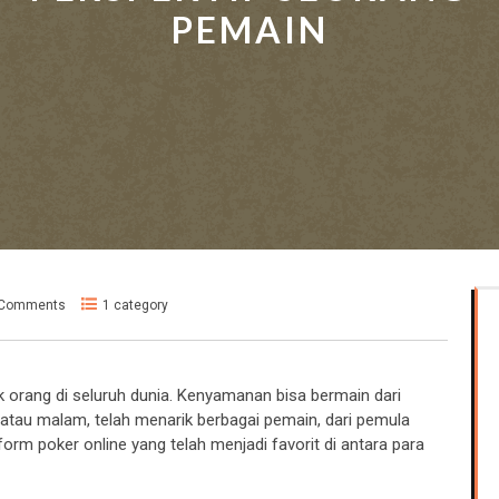
PEMAIN
 Comments
1 category
k orang di seluruh dunia. Kenyamanan bisa bermain dari
atau malam, telah menarik berbagai pemain, dari pemula
orm poker online yang telah menjadi favorit di antara para