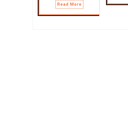
Read More