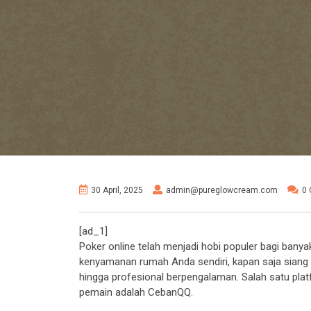
30 April, 2025
admin@pureglowcream.com
0
[ad_1]
Poker online telah menjadi hobi populer bagi banya
kenyamanan rumah Anda sendiri, kapan saja siang 
hingga profesional berpengalaman. Salah satu platf
pemain adalah CebanQQ.