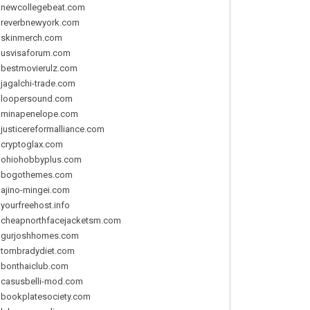
newcollegebeat.com
reverbnewyork.com
skinmerch.com
usvisaforum.com
bestmovierulz.com
jagalchi-trade.com
loopersound.com
minapenelope.com
justicereformalliance.com
cryptoglax.com
ohiohobbyplus.com
bogothemes.com
ajino-mingei.com
yourfreehost.info
cheapnorthfacejacketsm.com
gurjoshhomes.com
tombradydiet.com
bonthaiclub.com
casusbelli-mod.com
bookplatesociety.com