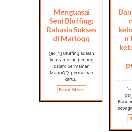
Menguasai
Ban
Seni Bluffing:
Rahasia Sukses
keb
di Marioqq
n
ket
[ad_1] Bluffing adalah
keterampilan penting
p
dalam permainan
MarioQQ, permainan
kartu…
[a
Read More
per
Bandar
sebaga