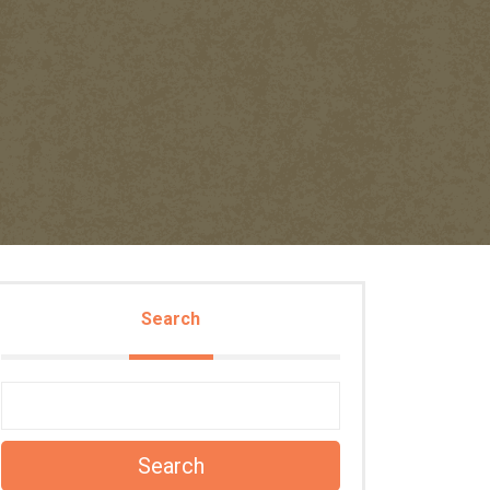
Search
Search