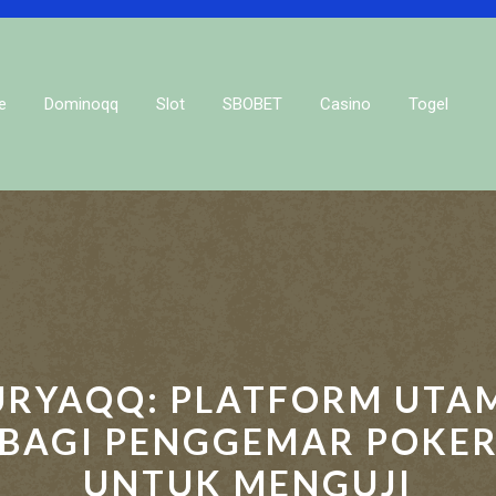
e
Dominoqq
Slot
SBOBET
Casino
Togel
URYAQQ: PLATFORM UTA
BAGI PENGGEMAR POKE
UNTUK MENGUJI