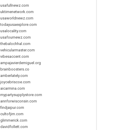
usafullnewz.com
uktimenetwork.com
usaworldnewz.com
todayusaexplore.com
usalocality.com
usafournewz.com
thebalochhal.com
vehicularmaster.com
vibesaccent.com
ampajavierdemiguel.org
brainboosters.co
amberlately.com
joycebriscoe.com
aicarmina.com
mypartysupplystore.com
annforwisconsin.com
findjaipur.com
cultofjim.com
glimmerick.com
davidfollett.com