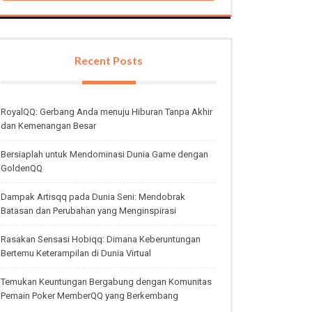
Recent Posts
RoyalQQ: Gerbang Anda menuju Hiburan Tanpa Akhir
dan Kemenangan Besar
Bersiaplah untuk Mendominasi Dunia Game dengan
GoldenQQ
Dampak Artisqq pada Dunia Seni: Mendobrak
Batasan dan Perubahan yang Menginspirasi
Rasakan Sensasi Hobiqq: Dimana Keberuntungan
Bertemu Keterampilan di Dunia Virtual
Temukan Keuntungan Bergabung dengan Komunitas
Pemain Poker MemberQQ yang Berkembang