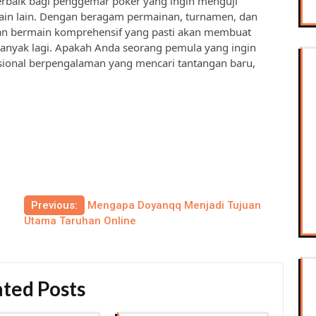
erbaik bagi penggemar poker yang ingin menguji
ain lain. Dengan beragam permainan, turnamen, dan
 bermain komprehensif yang pasti akan membuat
anyak lagi. Apakah Anda seorang pemula yang ingin
sional berpengalaman yang mencari tantangan baru,
Previous:
Mengapa Doyanqq Menjadi Tujuan
Utama Taruhan Online
ated Posts