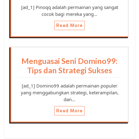
[ad_1] Pinoqq adalah permainan yang sangat
cocok bagi mereka yang…
Read More
Menguasai Seni Domino99:
Tips dan Strategi Sukses
[ad_1] Domino99 adalah permainan populer
yang menggabungkan strategi, keterampilan,
dan…
Read More