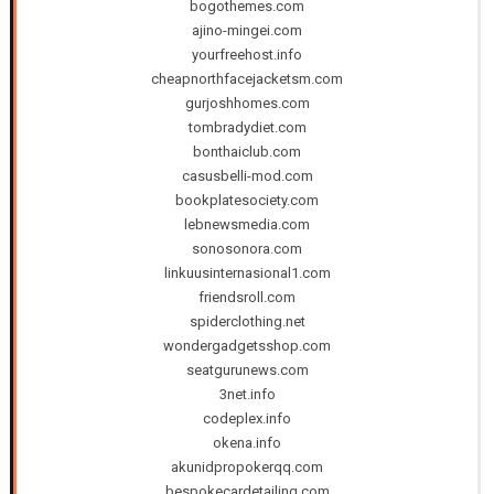
bogothemes.com
ajino-mingei.com
yourfreehost.info
cheapnorthfacejacketsm.com
gurjoshhomes.com
tombradydiet.com
bonthaiclub.com
casusbelli-mod.com
bookplatesociety.com
lebnewsmedia.com
sonosonora.com
linkuusinternasional1.com
friendsroll.com
spiderclothing.net
wondergadgetsshop.com
seatgurunews.com
3net.info
codeplex.info
okena.info
akunidpropokerqq.com
bespokecardetailing.com