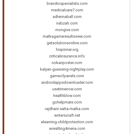
brandiospecialists.com
medicalcare7.com
adtennaball.com
nabzah.com
mongive.com
matkagameresultsview.com
getsolutionsonline.com
hispinner.org
criticalinsurance.info
nokariposter.com
kalyan-guessing-nightplay.com
gameofpanels.com
androidappsdownloader.com
usetimenow.com
healthblow.com
gohelpmate.com
rajdhani-satta-matka.com
writerscraft.net
elearning-childprotection.com
wrestling4mena.com