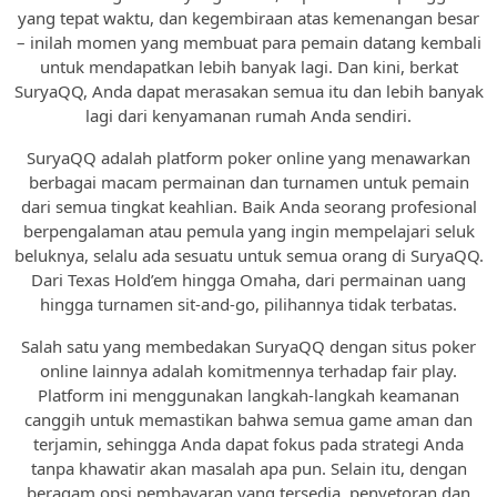
yang tepat waktu, dan kegembiraan atas kemenangan besar
– inilah momen yang membuat para pemain datang kembali
untuk mendapatkan lebih banyak lagi. Dan kini, berkat
SuryaQQ, Anda dapat merasakan semua itu dan lebih banyak
lagi dari kenyamanan rumah Anda sendiri.
SuryaQQ adalah platform poker online yang menawarkan
berbagai macam permainan dan turnamen untuk pemain
dari semua tingkat keahlian. Baik Anda seorang profesional
berpengalaman atau pemula yang ingin mempelajari seluk
beluknya, selalu ada sesuatu untuk semua orang di SuryaQQ.
Dari Texas Hold’em hingga Omaha, dari permainan uang
hingga turnamen sit-and-go, pilihannya tidak terbatas.
Salah satu yang membedakan SuryaQQ dengan situs poker
online lainnya adalah komitmennya terhadap fair play.
Platform ini menggunakan langkah-langkah keamanan
canggih untuk memastikan bahwa semua game aman dan
terjamin, sehingga Anda dapat fokus pada strategi Anda
tanpa khawatir akan masalah apa pun. Selain itu, dengan
beragam opsi pembayaran yang tersedia, penyetoran dan