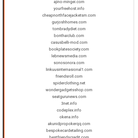
ajino-mingei.com
yourfreehost.info
cheapnorthfacejacketsm.com
gurjoshhomes.com
tombradydiet.com
bonthaiclub.com
casusbelli-mod.com
bookplatesociety.com
lebnewsmedia.com
sonosonora.com
linkuusinternasional1.com
friendsroll.com
spiderclothing.net
wondergadgetsshop.com
seatgurunews.com
3net.info
codeplex.info
okena.info
akunidpropokerqq.com
bespokecardetailing.com
bestfriendscredit.com