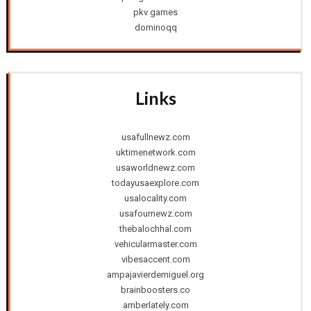
pkv games
dominoqq
Links
usafullnewz.com
uktimenetwork.com
usaworldnewz.com
todayusaexplore.com
usalocality.com
usafournewz.com
thebalochhal.com
vehicularmaster.com
vibesaccent.com
ampajavierdemiguel.org
brainboosters.co
amberlately.com