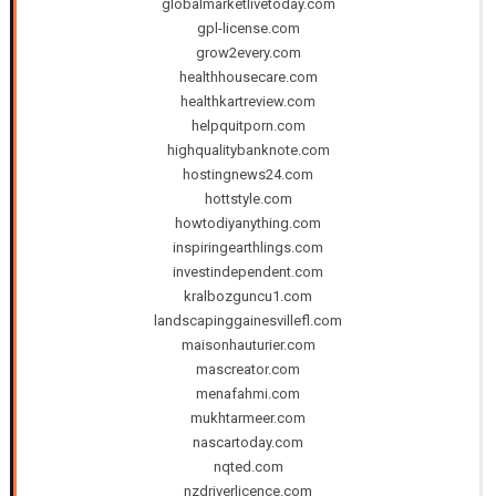
globalmarketlivetoday.com
gpl-license.com
grow2every.com
healthhousecare.com
healthkartreview.com
helpquitporn.com
highqualitybanknote.com
hostingnews24.com
hottstyle.com
howtodiyanything.com
inspiringearthlings.com
investindependent.com
kralbozguncu1.com
landscapinggainesvillefl.com
maisonhauturier.com
mascreator.com
menafahmi.com
mukhtarmeer.com
nascartoday.com
nqted.com
nzdriverlicence.com