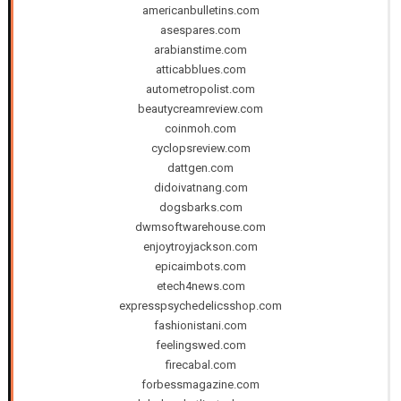
americanbulletins.com
asespares.com
arabianstime.com
atticabblues.com
autometropolist.com
beautycreamreview.com
coinmoh.com
cyclopsreview.com
dattgen.com
didoivatnang.com
dogsbarks.com
dwmsoftwarehouse.com
enjoytroyjackson.com
epicaimbots.com
etech4news.com
expresspsychedelicsshop.com
fashionistani.com
feelingswed.com
firecabal.com
forbessmagazine.com