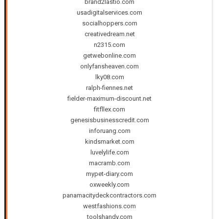
brand2lastio.com
usadigitalservices.com
socialhoppers.com
creativedream.net
n2315.com
getwebonline.com
onlyfansheaven.com
lky08.com
ralph-fiennes.net
fielder-maximum-discount.net
fitfllex.com
genesisbusinesscredit.com
inforuang.com
kindsmarket.com
luvelylife.com
macramb.com
mypet-diary.com
oxweekly.com
panamacitydeckcontractors.com
westfashions.com
toolshandy.com