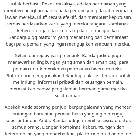
untuk berhasil. Poker, misalnya, adalah permainan yang
memberi penghargaan kepada pemain yang dapat membaca
lawan mereka, Bluff secara efektif, dan membuat keputusan
cerdas berdasarkan kartu yang mereka tangani. Kombinasi
keberuntungan dan keterampilan ini menjadikan
Bandarjudiqq platform yang menantang dan bermanfaat
bagi para pemain yang ingin menguji kemampuan mereka.
Selain gameplay yang menarik, Bandarjudiqq juga
menawarkan lingkungan yang aman dan aman bagi para
pemain untuk menikmati permainan favorit mereka.
Platform ini menggunakan teknologi enkripsi terbaru untuk
melindungi informasi pribadi dan keuangan pemain,
memastikan bahwa pengalaman bermain game mereka
selalu aman.
Apakah Anda seorang penjudi berpengalaman yang mencari
tantangan baru atau pemain biasa yang ingin menguji
keberuntungan Anda, Bandarjudiqq memiliki sesuatu untuk
semua orang. Dengan kombinasi keberuntungan dan
keterampilan yang mendebarkan, platform perjudian online