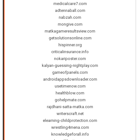
medicalcare7.com
adtennaball.com
nabzah.com
mongive.com
matkagameresultsview.com
getsolutionsonline.com
hispinner.org
criticalinsurance.info
nokariposter.com
kalyan-guessing-nightplay.com
gameofpanels.com
androidappsdownloader.com
usetimenow.com
healthblow.com
gohelpmate.com
rajdhani-satta-matka.com
writerscraft.net
elearning-childprotection.com
wrestling4mena.com
knowledgeforall.info