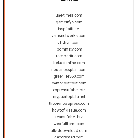
uae-times.com
gamerifys.com
inspiratif.net
vsmsnetworks.com
offthem.com
ibommatv.com
techporfit.com
bekasionline.com
nbusinessplan.com
greenlife360.com
cantshoutitout.com
expressufabet.biz
mypuertoplata.net
thepioneerxpress.com
howtofixissue.com
teamufabet.biz
webfullform.com
allviddownload.com
decorsmag.com