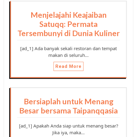
Menjelajahi Keajaiban
Satuqq: Permata
Tersembunyi di Dunia Kuliner
[ad_1] Ada banyak sekali restoran dan tempat
makan di seluruh…
Read More
Bersiaplah untuk Menang
Besar bersama Taipanqqasia
[ad_1] Apakah Anda siap untuk menang besar?
Jika iya, maka…