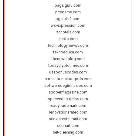
pagalguru.com
pcegame.com
pgslot-r2.com
ws-expression.com
zchotels.com
zepfo.com
technologynews5.com
teknoeduka.com
thenews-blog.com
todaycryptotimes.com
usabonuscodes.com
sm-satta-makta-gods.com
softwaredegimnasios.com
soopermagazine.com
spacecoastdailys.com
readytrademark.com
renovationsrated.com
scoziarestaurant.com
seohart.com
set-cleaning.com