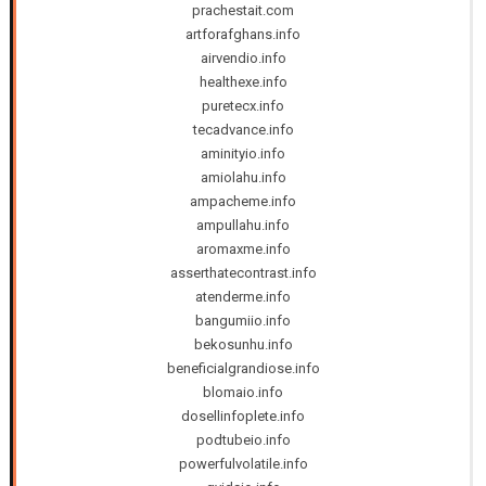
prachestait.com
artforafghans.info
airvendio.info
healthexe.info
puretecx.info
tecadvance.info
aminityio.info
amiolahu.info
ampacheme.info
ampullahu.info
aromaxme.info
asserthatecontrast.info
atenderme.info
bangumiio.info
bekosunhu.info
beneficialgrandiose.info
blomaio.info
dosellinfoplete.info
podtubeio.info
powerfulvolatile.info