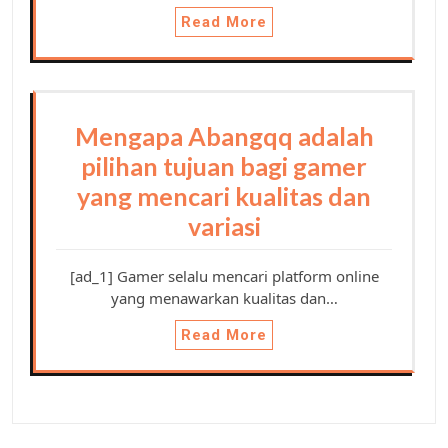
Read More
Mengapa Abangqq adalah
pilihan tujuan bagi gamer
yang mencari kualitas dan
variasi
[ad_1] Gamer selalu mencari platform online
yang menawarkan kualitas dan…
Read More