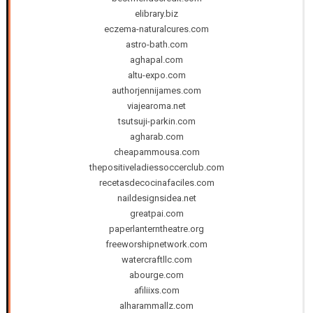
elibrary.biz
eczema-naturalcures.com
astro-bath.com
aghapal.com
altu-expo.com
authorjennijames.com
viajearoma.net
tsutsuji-parkin.com
agharab.com
cheapammousa.com
thepositiveladiessoccerclub.com
recetasdecocinafaciles.com
naildesignsidea.net
greatpai.com
paperlanterntheatre.org
freeworshipnetwork.com
watercraftllc.com
abourge.com
afiliixs.com
alharammallz.com