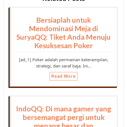
Bersiaplah untuk
Mendominasi Meja di
SuryaQQ: Tiket Anda Menuju
Kesuksesan Poker
[ad_1] Poker adalah permainan keterampilan,
strategi, dan saraf baja. Ini…
Read More
IndoQQ: Di mana gamer yang
bersemangat pergi untuk
menang besar dan