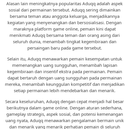
Alasan lain meningkatnya popularitas Aduqq adalah aspek
sosial dari permainan tersebut. Aduqq sering dimainkan
bersama teman atau anggota keluarga, menjadikannya
kegiatan yang menyenangkan dan bersosialisasi. Dengan
maraknya platform game online, pemain kini dapat
menikmati Aduqq bersama teman dan orang asing dari
seluruh dunia, menambah tingkat kegembiraan dan
persaingan baru pada game tersebut.
Selain itu, Aduqq menawarkan pemain kesempatan untuk
memenangkan uang sungguhan, menambah lapisan
kegembiraan dan insentif ekstra pada permainan. Pemain
dapat bertaruh dengan uang sungguhan pada permainan
mereka, menambah keunggulan kompetitif dan menjadikan
setiap permainan lebih mendebarkan dan menarik.
Secara keseluruhan, Aduqq dengan cepat menjadi hal besar
berikutnya dalam game online. Dengan aturan sederhana,
gameplay strategis, aspek sosial, dan potensi kemenangan
uang nyata, Aduqq menawarkan pengalaman bermain unik
dan menarik yang menarik perhatian pemain di seluruh