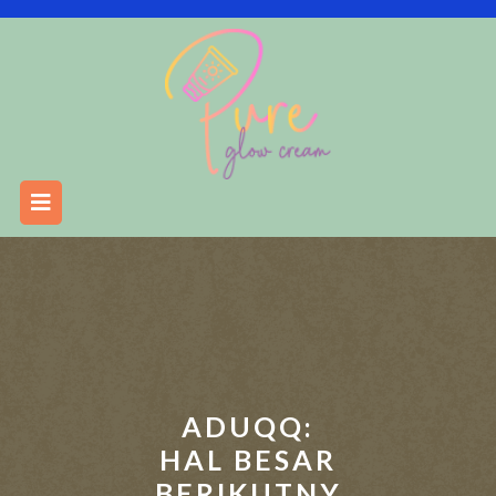
Skip
to
content
Open
Button
ADUQQ:
HAL BESAR
BERIKUTNY