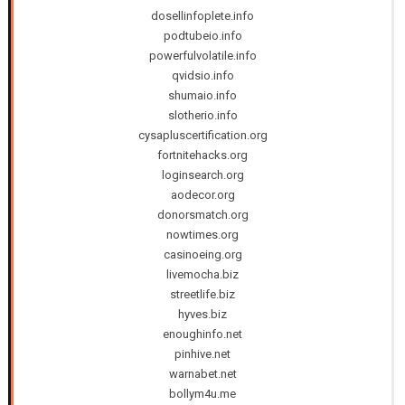
dosellinfoplete.info
podtubeio.info
powerfulvolatile.info
qvidsio.info
shumaio.info
slotherio.info
cysapluscertification.org
fortnitehacks.org
loginsearch.org
aodecor.org
donorsmatch.org
nowtimes.org
casinoeing.org
livemocha.biz
streetlife.biz
hyves.biz
enoughinfo.net
pinhive.net
warnabet.net
bollym4u.me