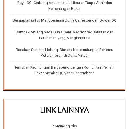
RoyalQQ: Gerbang Anda menuju Hiburan Tanpa Akhir dan
Kemenangan Besar
Bersiaplah untuk Mendominasi Dunia Game dengan GoldenQQ
Dampak Artisqq pada Dunia Seni: Mendobrak Batasan dan
Perubahan yang Menginspirasi
Rasakan Sensasi Hobiqq: Dimana Keberuntungan Bertemu
Keterampilan di Dunia Virtual
Temukan Keuntungan Bergabung dengan Komunitas Pemain
Poker MemberQQ yang Berkembang
LINK LAINNYA
dominoqq pkv