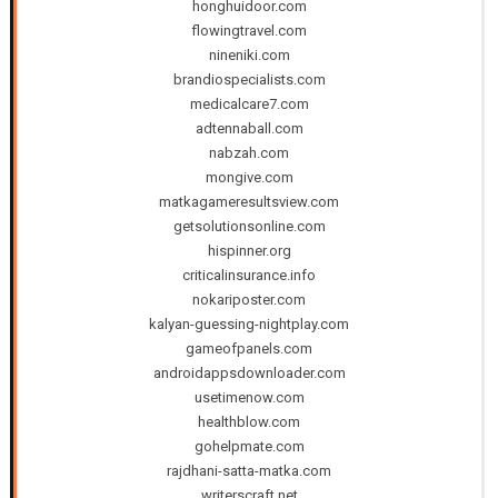
honghuidoor.com
flowingtravel.com
nineniki.com
brandiospecialists.com
medicalcare7.com
adtennaball.com
nabzah.com
mongive.com
matkagameresultsview.com
getsolutionsonline.com
hispinner.org
criticalinsurance.info
nokariposter.com
kalyan-guessing-nightplay.com
gameofpanels.com
androidappsdownloader.com
usetimenow.com
healthblow.com
gohelpmate.com
rajdhani-satta-matka.com
writerscraft.net