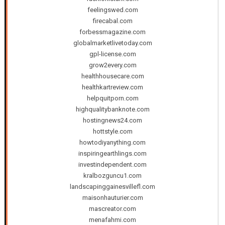
feelingswed.com
firecabal.com
forbessmagazine.com
globalmarketlivetoday.com
gpl-license.com
grow2every.com
healthhousecare.com
healthkartreview.com
helpquitporn.com
highqualitybanknote.com
hostingnews24.com
hottstyle.com
howtodiyanything.com
inspiringearthlings.com
investindependent.com
kralbozguncu1.com
landscapinggainesvillefl.com
maisonhauturier.com
mascreator.com
menafahmi.com