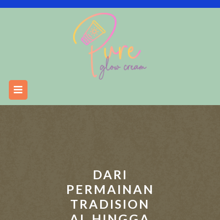
Skip
to
content
Open
Button
DARI
PERMAINAN
TRADISION
AL HINGGA