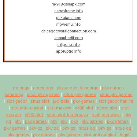
m-918kissapk.com
nabavkame.info
gakbiasa.com
iflowerhu.info
chicagocrystalconnection.com
imanabadii.com
trilipohu.info
appruptio.info
menuqq
|
dominoqq
|
pkv games bandarqq
|
pkv games
bandarqq
|
situs pkv games
|
situs pkv games
|
situs pkv games
|
slot gacor
|
situs slot
|
judi bola
|
pkv games
|
slot gacor hari ini
|
slot anti rungkat
|
slot maxwin
|
x500 slot
|
demo slot
|
slot
maxwin
|
x500 slot
|
situs slot terpercaya
|
mahjong ways
|
pkv
qq
|
pkv
|
pkv games
|
pkv
|
pkv
|
pkv
|
pkv games
|
pkv games
|
pkv games
|
pkv qq
|
pkv qq
|
pkv qq
|
situs qq
|
pkv qq
|
situs qq
|
pkv games
|
pkv games
|
pkv games
|
slot anti rungkat
|
login