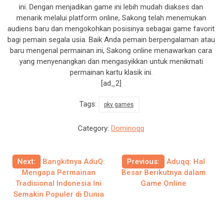
ini. Dengan menjadikan game ini lebih mudah diakses dan
menarik melalui platform online, Sakong telah menemukan
audiens baru dan mengokohkan posisinya sebagai game favorit
bagi pemain segala usia. Baik Anda pemain berpengalaman atau
baru mengenal permainan ini, Sakong online menawarkan cara
yang menyenangkan dan mengasyikkan untuk menikmati
permainan kartu klasik ini.
[ad_2]
Tags:
pkv games
Category:
Dominoqq
Post
Next:
Bangkitnya AduQ:
Previous:
Aduqq: Hal
Mengapa Permainan
Besar Berikutnya dalam
navigation
Tradisional Indonesia Ini
Game Online
Semakin Populer di Dunia