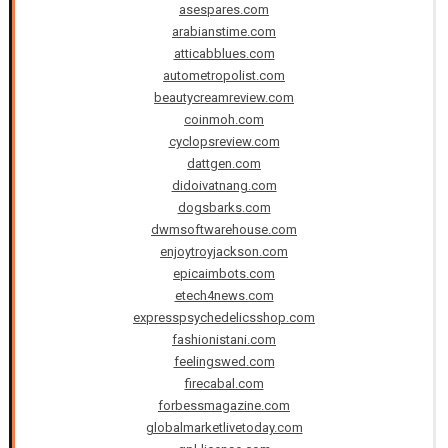
asespares.com
arabianstime.com
atticabblues.com
autometropolist.com
beautycreamreview.com
coinmoh.com
cyclopsreview.com
dattgen.com
didoivatnang.com
dogsbarks.com
dwmsoftwarehouse.com
enjoytroyjackson.com
epicaimbots.com
etech4news.com
expresspsychedelicsshop.com
fashionistani.com
feelingswed.com
firecabal.com
forbessmagazine.com
globalmarketlivetoday.com