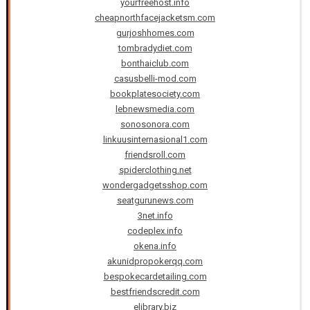
yourfreehost.info
cheapnorthfacejacketsm.com
gurjoshhomes.com
tombradydiet.com
bonthaiclub.com
casusbelli-mod.com
bookplatesociety.com
lebnewsmedia.com
sonosonora.com
linkuusinternasional1.com
friendsroll.com
spiderclothing.net
wondergadgetsshop.com
seatgurunews.com
3net.info
codeplex.info
okena.info
akunidpropokerqq.com
bespokecardetailing.com
bestfriendscredit.com
elibrary.biz