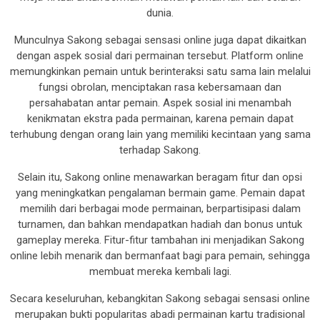
dunia.
Munculnya Sakong sebagai sensasi online juga dapat dikaitkan
dengan aspek sosial dari permainan tersebut. Platform online
memungkinkan pemain untuk berinteraksi satu sama lain melalui
fungsi obrolan, menciptakan rasa kebersamaan dan
persahabatan antar pemain. Aspek sosial ini menambah
kenikmatan ekstra pada permainan, karena pemain dapat
terhubung dengan orang lain yang memiliki kecintaan yang sama
terhadap Sakong.
Selain itu, Sakong online menawarkan beragam fitur dan opsi
yang meningkatkan pengalaman bermain game. Pemain dapat
memilih dari berbagai mode permainan, berpartisipasi dalam
turnamen, dan bahkan mendapatkan hadiah dan bonus untuk
gameplay mereka. Fitur-fitur tambahan ini menjadikan Sakong
online lebih menarik dan bermanfaat bagi para pemain, sehingga
membuat mereka kembali lagi.
Secara keseluruhan, kebangkitan Sakong sebagai sensasi online
merupakan bukti popularitas abadi permainan kartu tradisional