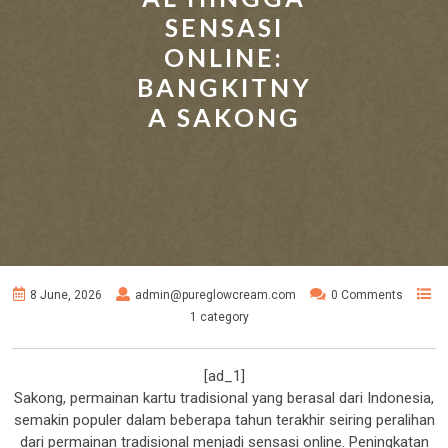
SENSASI
ONLINE:
BANGKITNY
A SAKONG
8 June, 2026
admin@pureglowcream.com
0 Comments
1 category
[ad_1]
Sakong, permainan kartu tradisional yang berasal dari Indonesia,
semakin populer dalam beberapa tahun terakhir seiring peralihan
dari permainan tradisional menjadi sensasi online. Peningkatan