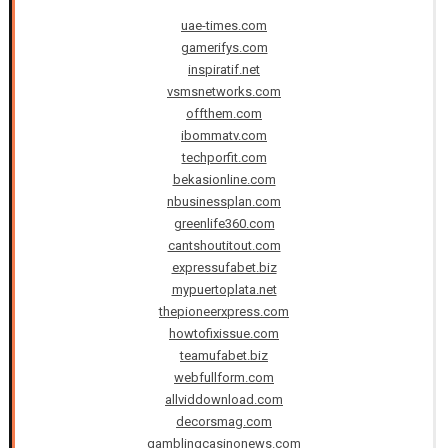
uae-times.com
gamerifys.com
inspiratif.net
vsmsnetworks.com
offthem.com
ibommatv.com
techporfit.com
bekasionline.com
nbusinessplan.com
greenlife360.com
cantshoutitout.com
expressufabet.biz
mypuertoplata.net
thepioneerxpress.com
howtofixissue.com
teamufabet.biz
webfullform.com
allviddownload.com
decorsmag.com
gamblingcasinonews.com