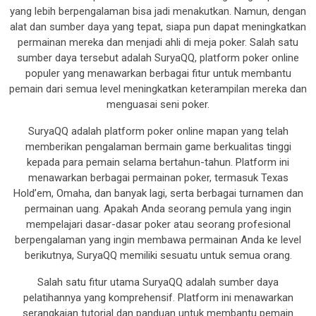
yang lebih berpengalaman bisa jadi menakutkan. Namun, dengan
alat dan sumber daya yang tepat, siapa pun dapat meningkatkan
permainan mereka dan menjadi ahli di meja poker. Salah satu
sumber daya tersebut adalah SuryaQQ, platform poker online
populer yang menawarkan berbagai fitur untuk membantu
pemain dari semua level meningkatkan keterampilan mereka dan
menguasai seni poker.
SuryaQQ adalah platform poker online mapan yang telah
memberikan pengalaman bermain game berkualitas tinggi
kepada para pemain selama bertahun-tahun. Platform ini
menawarkan berbagai permainan poker, termasuk Texas
Hold’em, Omaha, dan banyak lagi, serta berbagai turnamen dan
permainan uang. Apakah Anda seorang pemula yang ingin
mempelajari dasar-dasar poker atau seorang profesional
berpengalaman yang ingin membawa permainan Anda ke level
berikutnya, SuryaQQ memiliki sesuatu untuk semua orang.
Salah satu fitur utama SuryaQQ adalah sumber daya
pelatihannya yang komprehensif. Platform ini menawarkan
serangkaian tutorial dan panduan untuk membantu pemain