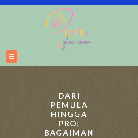
Skip
to
content
Open
Button
DARI
PEMULA
HINGGA
PRO:
BAGAIMAN