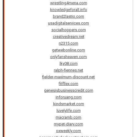
wrestling4mena.com
knowledgeforall.info
brand2lastio.com
usadigitalservices.com
socialhoppers.com
creativedream.net
n2315.com
getwebonline.com
onlyfansheaven.com
lky08.com
ralph-fiennes.net
fielder-maximum-discount.net
fitfllex.com
genesisbusinesscredit.com
inforuang.com
kindsmarket.com
luvelylife.com
macramb.com
mypet-diary.com
oxweekly.com