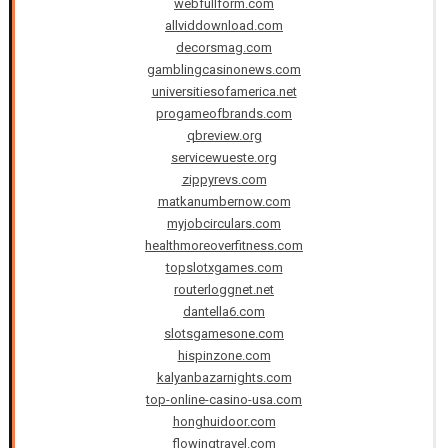
webfullform.com
allviddownload.com
decorsmag.com
gamblingcasinonews.com
universitiesofamerica.net
progameofbrands.com
qbreview.org
servicewueste.org
zippyrevs.com
matkanumbernow.com
myjobcirculars.com
healthmoreoverfitness.com
topslotxgames.com
routerloggnet.net
dantella6.com
slotsgamesone.com
hispinzone.com
kalyanbazarnights.com
top-online-casino-usa.com
honghuidoor.com
flowingtravel.com