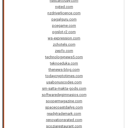
nascartoday.com
nqted.com
nzdriverlicence.com
pagalguru.com
pcegame.com
pgslot-r2.com
ws-expression.com
zchotels.com
zepfo.com
technologynews5.com
teknoeduka.com
thenews-blog.com
todaycryptotimes.com
usabonuscodes.com
sm-satta-makta-gods.com
softwaredegimnasios.com
soopermagazine.com
spacecoastdailys.com
readytrademark.com
renovationsrated.com
scoziarestaurant.com