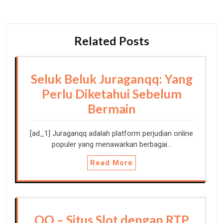
Related Posts
Seluk Beluk Juraganqq: Yang
Perlu Diketahui Sebelum
Bermain
[ad_1] Juraganqq adalah platform perjudian online
populer yang menawarkan berbagai…
Read More
QQ – Situs Slot dengan RTP