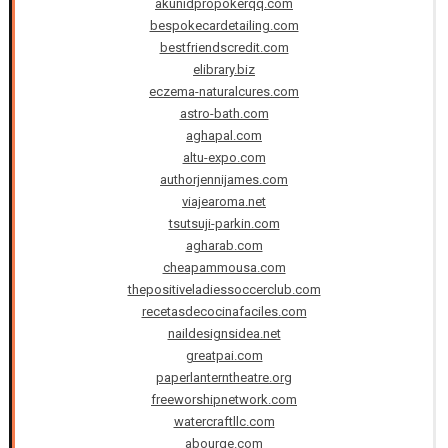
akunidpropokerqq.com
bespokecardetailing.com
bestfriendscredit.com
elibrary.biz
eczema-naturalcures.com
astro-bath.com
aghapal.com
altu-expo.com
authorjennijames.com
viajearoma.net
tsutsuji-parkin.com
agharab.com
cheapammousa.com
thepositiveladiessoccerclub.com
recetasdecocinafaciles.com
naildesignsidea.net
greatpai.com
paperlanterntheatre.org
freeworshipnetwork.com
watercraftllc.com
abourge.com