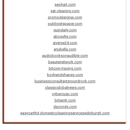
seohart.com
set-cleaning.com
promodesignai.com
publicistspaper.com
quindaily.com
abosulte.com
aiverse24.com
anubella.com
audiobooksonaudible.com
beautenetwork.com
bitcoin-tracing.com
bodyandshapes.com
businessconsultantsroundrock.com
classicglobalnews.com
cybercusp.com
britaintt.com
deconds.com
easycartltd-domesticcleaningservicesedinburgh.com