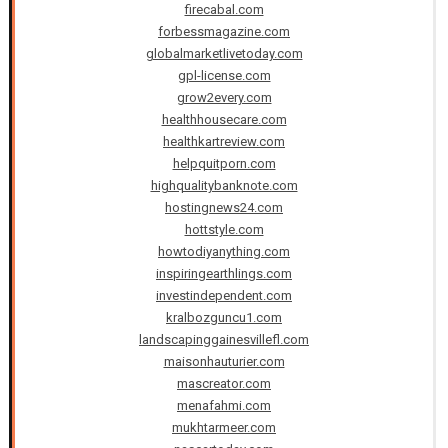
firecabal.com
forbessmagazine.com
globalmarketlivetoday.com
gpl-license.com
grow2every.com
healthhousecare.com
healthkartreview.com
helpquitporn.com
highqualitybanknote.com
hostingnews24.com
hottstyle.com
howtodiyanything.com
inspiringearthlings.com
investindependent.com
kralbozguncu1.com
landscapinggainesvillefl.com
maisonhauturier.com
mascreator.com
menafahmi.com
mukhtarmeer.com