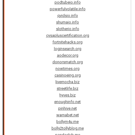
podtubeio.info
powerfulvolatile.info
qvidsio.info
shumaio.info
slotherio.info
cysapluscertification.org
fortnitehacks.org
loginsearch.org
aodecor.org
donorsmatch.org
nowtimes.org
casinoeing.org
livemocha.biz
streetlife.biz
hyves.biz
enoughinfo.net
pinhive.net
warnabet.net
bollym4u.me
bolly2tollyblog.me
pandaclub.me