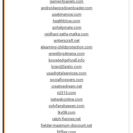
gameofpanels.com
androidappsdownloader.com
usetimenow.com
healthblow.com
gohelpmate.com
rajdhani-satta-matka.com
writerscraft.net
elearning-childprotection.com
wrestling4mena.com
knowledgeforall.info
brand2lastio.com
usadigitalservices.com
socialhoppers.com
creativedream.net
n2315.com
getwebonline.com
onlyfansheaven.com
lky08.com
ralph-fiennes.net
fielder-maximum-discount.net
fitfllex.com