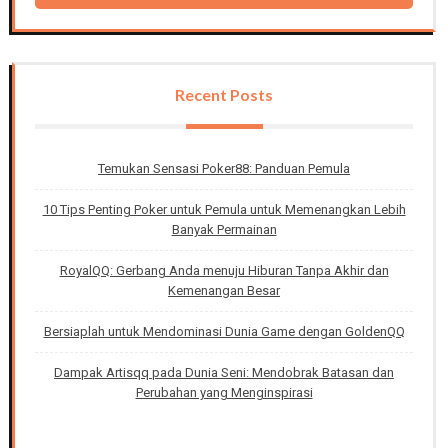
Recent Posts
Temukan Sensasi Poker88: Panduan Pemula
10 Tips Penting Poker untuk Pemula untuk Memenangkan Lebih
Banyak Permainan
RoyalQQ: Gerbang Anda menuju Hiburan Tanpa Akhir dan
Kemenangan Besar
Bersiaplah untuk Mendominasi Dunia Game dengan GoldenQQ
Dampak Artisqq pada Dunia Seni: Mendobrak Batasan dan
Perubahan yang Menginspirasi