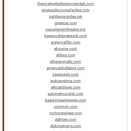
thepositiveladiessoccerclub.com
recetasdecocinafaciles.com
naildesignsidea.net
greatpai.com
paperlanterntheatre.org
freeworshipnetwork.com
watercraftllc.com
abourge.com
afiliixs.com
alharammallz.com
americanbulletins.com
asespares.com
arabianstime.com
atticabblues.com
autometropolist.com
beautycreamreview.com
coinmoh.com
cyclopsreview.com
dattgen.com
didoivatnang.com