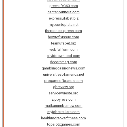
greenlife360.com
cantshoutitout.com
expressufabet.biz
mypuertoplata.net
thepioneerxpress.com
howtofixissue.com
teamufabet.biz
webfullform.com
allviddownload.com
decorsmag.com
gamblingcasinonews.com
universitiesofamerica.net
progameofbrands.com
qbreview.org
servicewueste.org
zippyrevs.com
matkanumbernow.com
myjobcirculars.com
healthmoreoverfitness.com
topslotxgames.com