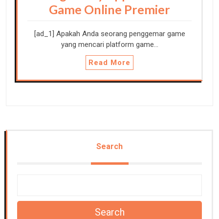
Game Online Premier
[ad_1] Apakah Anda seorang penggemar game
yang mencari platform game…
Read More
Search
Search