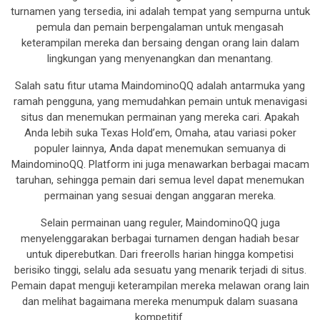
turnamen yang tersedia, ini adalah tempat yang sempurna untuk
pemula dan pemain berpengalaman untuk mengasah
keterampilan mereka dan bersaing dengan orang lain dalam
lingkungan yang menyenangkan dan menantang.
Salah satu fitur utama MaindominoQQ adalah antarmuka yang
ramah pengguna, yang memudahkan pemain untuk menavigasi
situs dan menemukan permainan yang mereka cari. Apakah
Anda lebih suka Texas Hold’em, Omaha, atau variasi poker
populer lainnya, Anda dapat menemukan semuanya di
MaindominoQQ. Platform ini juga menawarkan berbagai macam
taruhan, sehingga pemain dari semua level dapat menemukan
permainan yang sesuai dengan anggaran mereka.
Selain permainan uang reguler, MaindominoQQ juga
menyelenggarakan berbagai turnamen dengan hadiah besar
untuk diperebutkan. Dari freerolls harian hingga kompetisi
berisiko tinggi, selalu ada sesuatu yang menarik terjadi di situs.
Pemain dapat menguji keterampilan mereka melawan orang lain
dan melihat bagaimana mereka menumpuk dalam suasana
kompetitif.