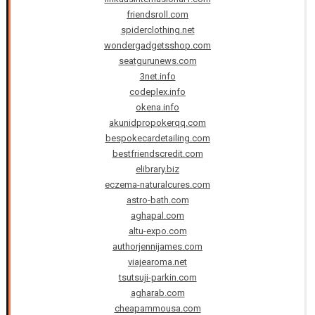
friendsroll.com
spiderclothing.net
wondergadgetsshop.com
seatgurunews.com
3net.info
codeplex.info
okena.info
akunidpropokerqq.com
bespokecardetailing.com
bestfriendscredit.com
elibrary.biz
eczema-naturalcures.com
astro-bath.com
aghapal.com
altu-expo.com
authorjennijames.com
viajearoma.net
tsutsuji-parkin.com
agharab.com
cheapammousa.com