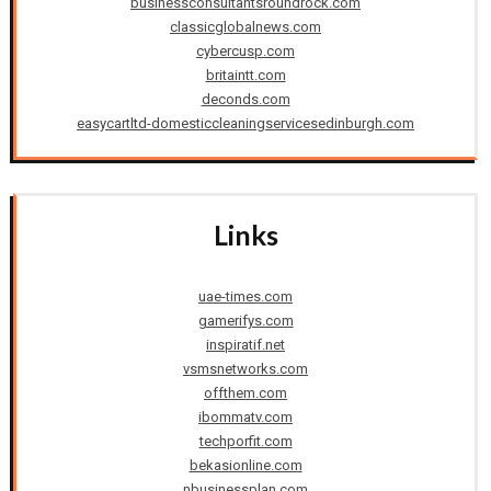
businessconsultantsroundrock.com
classicglobalnews.com
cybercusp.com
britaintt.com
deconds.com
easycartltd-domesticcleaningservicesedinburgh.com
Links
uae-times.com
gamerifys.com
inspiratif.net
vsmsnetworks.com
offthem.com
ibommatv.com
techporfit.com
bekasionline.com
nbusinessplan.com