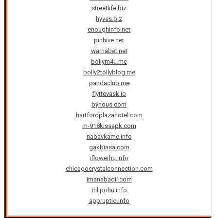
streetlife.biz
hyves.biz
enoughinfo.net
pinhive.net
warnabet.net
bollym4u.me
bolly2tollyblog.me
pandaclub.me
flyttevask.io
byhous.com
hartfordplazahotel.com
m-918kissapk.com
nabavkame.info
gakbiasa.com
iflowerhu.info
chicagocrystalconnection.com
imanabadii.com
trilipohu.info
appruptio.info