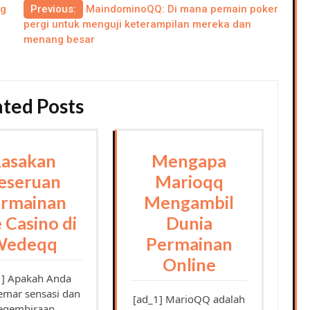
ng
Previous:
MaindominoQQ: Di mana pemain poker
pergi untuk menguji keterampilan mereka dan
menang besar
ated Posts
Rasakan
Mengapa
eseruan
Marioqq
rmainan
Mengambil
e Casino di
Dunia
Wedeqq
Permainan
Online
1] Apakah Anda
mar sensasi dan
[ad_1] MarioQQ adalah
egembiraan