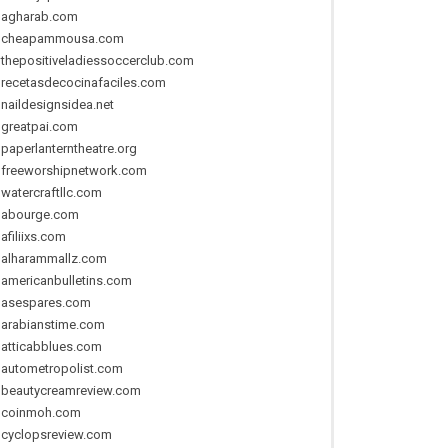
agharab.com
cheapammousa.com
thepositiveladiessoccerclub.com
recetasdecocinafaciles.com
naildesignsidea.net
greatpai.com
paperlanterntheatre.org
freeworshipnetwork.com
watercraftllc.com
abourge.com
afiliixs.com
alharammallz.com
americanbulletins.com
asespares.com
arabianstime.com
atticabblues.com
autometropolist.com
beautycreamreview.com
coinmoh.com
cyclopsreview.com