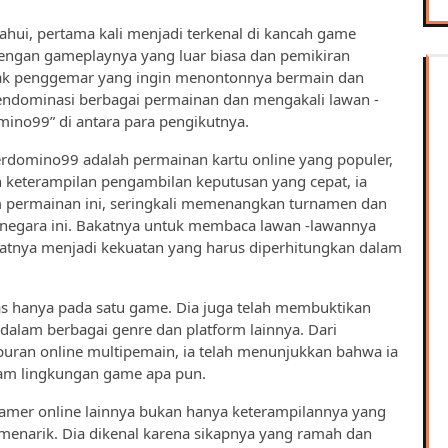
ahui, pertama kali menjadi terkenal di kancah game
 Dengan gameplaynya yang luar biasa dan pemikiran
yak penggemar yang ingin menontonnya bermain dan
endominasi berbagai permainan dan mengakali lawan -
ino99” di antara para pengikutnya.
erdomino99 adalah permainan kartu online yang populer,
 keterampilan pengambilan keputusan yang cepat, ia
am permainan ini, seringkali memenangkan turnamen dan
 negara ini. Bakatnya untuk membaca lawan -lawannya
tnya menjadi kekuatan yang harus diperhitungkan dalam
as hanya pada satu game. Dia juga telah membuktikan
dalam berbagai genre dan platform lainnya. Dari
ran online multipemain, ia telah menunjukkan bahwa ia
lam lingkungan game apa pun.
er online lainnya bukan hanya keterampilannya yang
menarik. Dia dikenal karena sikapnya yang ramah dan