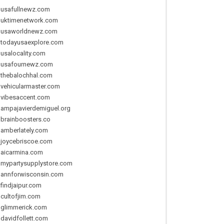
usafullnewz.com
uktimenetwork.com
usaworldnewz.com
todayusaexplore.com
usalocality.com
usafournewz.com
thebalochhal.com
vehicularmaster.com
vibesaccent.com
ampajavierdemiguel.org
brainboosters.co
amberlately.com
joycebriscoe.com
aicarmina.com
mypartysupplystore.com
annforwisconsin.com
findjaipur.com
cultofjim.com
glimmerick.com
davidfollett.com