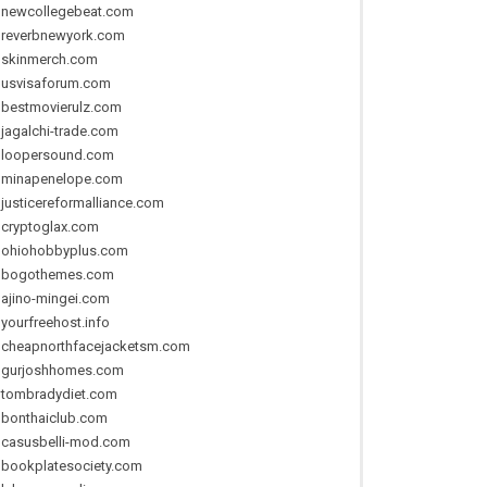
newcollegebeat.com
reverbnewyork.com
skinmerch.com
usvisaforum.com
bestmovierulz.com
jagalchi-trade.com
loopersound.com
minapenelope.com
justicereformalliance.com
cryptoglax.com
ohiohobbyplus.com
bogothemes.com
ajino-mingei.com
yourfreehost.info
cheapnorthfacejacketsm.com
gurjoshhomes.com
tombradydiet.com
bonthaiclub.com
casusbelli-mod.com
bookplatesociety.com